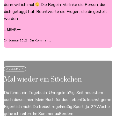
dann will ich mal
Die Regeln: Verlinke die Person, die
dich getaggt hat. Beantworte die Fragen, die dir gestellt
wurden.
... MEHR
24. Januar 2012
Ein Kommentar
Mal wieder ein Stöckchen
Du führst ein Tagebuch: Unregelmäßig. Seit neuestem
auch dieses hier: Mein Buch für das LebenDu kochst gerne:
Eigentlich nicht.Du treibst regelmäßig Sport: Ja. 2*/Woche
gehe ich reiten. Im Sommer außerdem