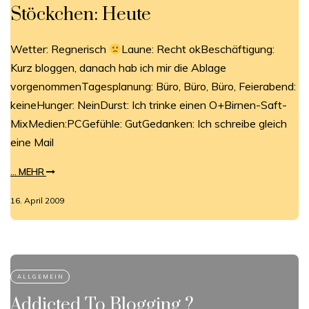
Stöckchen: Heute
Wetter: Regnerisch
Laune: Recht okBeschäftigung:
Kurz bloggen, danach hab ich mir die Ablage
vorgenommenTagesplanung: Büro, Büro, Büro, Feierabend:
keineHunger: NeinDurst: Ich trinke einen O+Birnen-Saft-
MixMedien:PCGefühle: GutGedanken: Ich schreibe gleich
eine Mail
... MEHR
16. April 2009
Addicted To Blogging ?