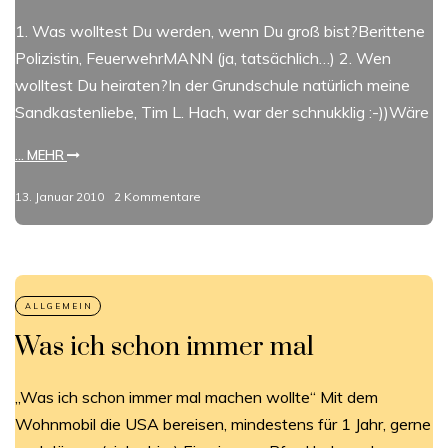
1. Was wolltest Du werden, wenn Du groß bist?Berittene
Polizistin, FeuerwehrMANN (ja, tatsächlich…) 2. Wen
wolltest Du heiraten?In der Grundschule natürlich meine
Sandkastenliebe, Tim L. Hach, war der schnukklig :-))Wäre
... MEHR
13. Januar 2010
2 Kommentare
Was ich schon immer mal
„Was ich schon immer mal machen wollte“ Mit dem
Wohnmobil die USA bereisen, mindestens für 1 Jahr, gerne