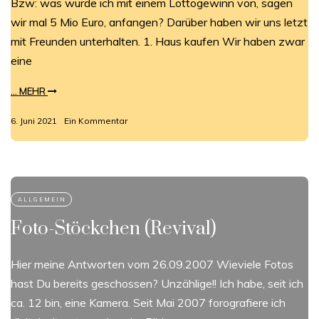
Bzw: was würde ich mit einem Lottogewinn von, sagen
wir mal 5 Mio Euro, anfangen? Darüber haben wir uns letzt
mit Freunden unterhalten. 1. Haus kaufen Wir haben zwar
eine
... MEHR
6. Juni 2021
Ein Kommentar
Foto-Stöckchen (Revival)
Hier meine Antworten vom 26.09.2007 Wieviele Fotos
hast Du bereits geschossen? Unzählige!! Ich habe, seit ich
ca. 12 bin, eine Kamera. Seit Mai 2007 forografiere ich