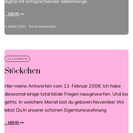
digital mit entsprechender Bildermenge.
... MEHR
4. März 2021
Ein Kommentar
Stöckchen
Hier meine Antworten vom 13. Februar 2008. Ich habe
diesesmal einige total blöde Fragen rausgeworfen. Und los
gehts: In welchem Monat bist du geboren:November Wo
lebst Du:In unserer schönen Eigentumswohnung
... MEHR