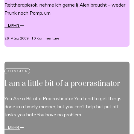
Reittherapie(ok, nehme ich gerne !) Alex braucht – weder
Prunk noch Pomp, um
... MEHR
26. März 2009
10 Kommentare
I am a little bit of a procrastinator
You Are a Bit of a Procrastinator You tend to get things
done in a timely manner, but you can’t help but put off
tasks you hate.You have no problem
... MEHR