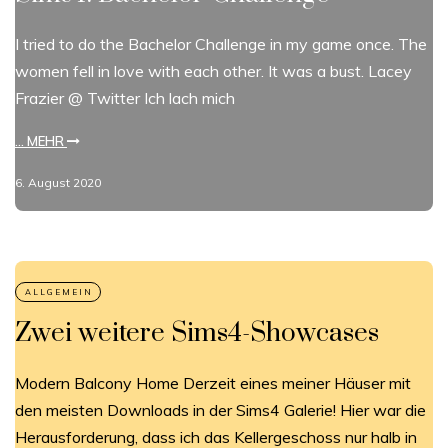
I tried to do the Bachelor Challenge in my game once. The
women fell in love with each other. It was a bust. Lacey
Frazier @ Twitter Ich lach mich
... MEHR
6. August 2020
Zwei weitere Sims4-Showcases
Modern Balcony Home Derzeit eines meiner Häuser mit
den meisten Downloads in der Sims4 Galerie! Hier war die
Herausforderung, dass ich das Kellergeschoss nur halb in