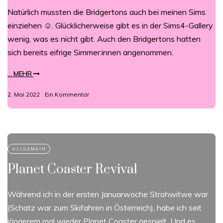
Natürlich mussten die Bridgertons auch bei meinen Sims
einziehen ☺. Glücklicherweise gibt es in der Sims4-Gallery
wenig, was es nicht gibt. Auch den Bridgertons hatten
sich bereits eifrige Simmer:innen angenommen.
... MEHR
2. Mai 2022
Ein Kommentar
Planet Coaster Revival
Während ich in der ersten Januarwoche Strohwitwe war
(Schatz war zum Skifahren in Österreich), habe ich seit
längerem mal wieder Planet Coaster gespielt. Und es