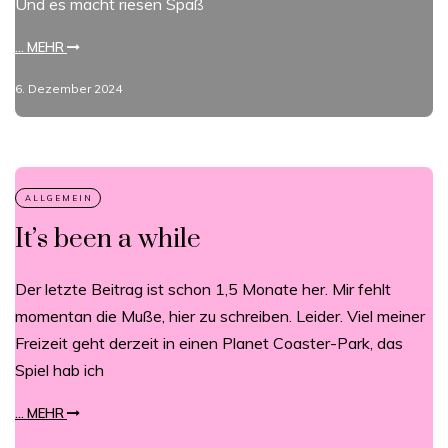
Und es macht riesen Spaß
... MEHR
6. Dezember 2024
It’s been a while
Der letzte Beitrag ist schon 1,5 Monate her. Mir fehlt
momentan die Muße, hier zu schreiben. Leider. Viel meiner
Freizeit geht derzeit in einen Planet Coaster-Park, das
Spiel hab ich
... MEHR