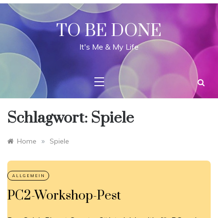
Skip
to
content
TO BE DONE
It's Me & My Life
Schlagwort:
Spiele
»
Home
Spiele
PC2-Workshop-Pest