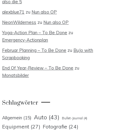
also die 5
alexblue71
zu
Nun also OP
NeonWilderness
zu
Nun also OP
Yoga-Action Plan – To Be Done
zu
Emergency-Actionplan
Februar Planning – To Be Done
zu
BuJo with
Scrapbooking
End Of Year-Review – To Be Done
zu
Monatsbilder
Schlagwörter
Auto
(43)
Allgemein
(15)
Bullet-Journal
(4)
Equipment
(27)
Fotografie
(24)