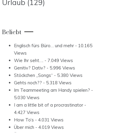
Urlaub
(129)
Beliebt
Englisch fürs Büro… und mehr
- 10.165
Views
Wie Ihr seht….
- 7.049 Views
Genitiv? Dativ?
- 5.996 Views
Stöckchen „Songs“
- 5.380 Views
Gehts noch??
- 5.318 Views
Im Teammeeting am Handy spielen?
-
5.030 Views
I am a little bit of a procrastinator
-
4.427 Views
How To’s
- 4.031 Views
Über mich
- 4.019 Views