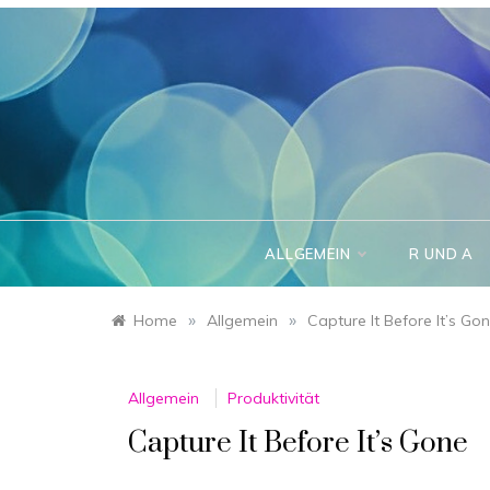
Skip
to
content
ALLGEMEIN
R UND A
»
»
Home
Allgemein
Capture It Before It’s Go
Allgemein
Produktivität
Capture It Before It’s Gone