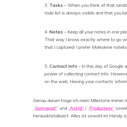
Tasks
– When you think of that rando
todo list is always visible and that you ke
Notes
– Keep all your notes in one pla
That way I know exactly where to go whe
that I captured. I prefer Moleskine noteboo
Contact info
– In this day of Google 
power of collecting contact info. However,
on the web. Having your contacts’ inform
Genau darum trage ich mein Milestone immer mi
„Springpad“
“ und
„Astrid“
/
„Producteev“
sowie 
herauskristalisiert. Alles ist sowohl im Handy 