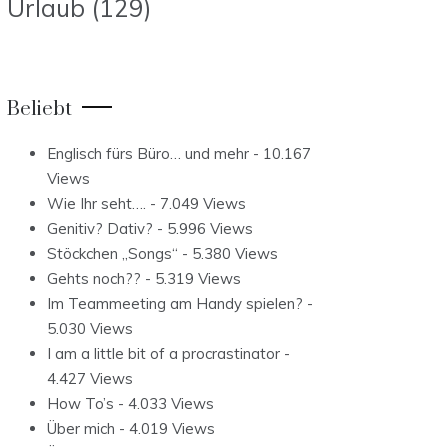
Urlaub
(129)
Beliebt
Englisch fürs Büro… und mehr
- 10.167
Views
Wie Ihr seht….
- 7.049 Views
Genitiv? Dativ?
- 5.996 Views
Stöckchen „Songs“
- 5.380 Views
Gehts noch??
- 5.319 Views
Im Teammeeting am Handy spielen?
-
5.030 Views
I am a little bit of a procrastinator
-
4.427 Views
How To’s
- 4.033 Views
Über mich
- 4.019 Views