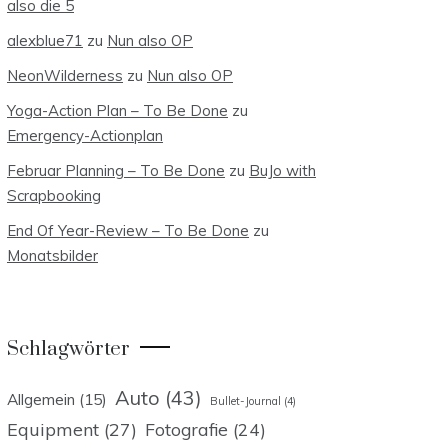
also die 5
alexblue71
zu
Nun also OP
NeonWilderness
zu
Nun also OP
Yoga-Action Plan – To Be Done
zu
Emergency-Actionplan
Februar Planning – To Be Done
zu
BuJo with
Scrapbooking
End Of Year-Review – To Be Done
zu
Monatsbilder
Schlagwörter
Auto
(43)
Allgemein
(15)
Bullet-Journal
(4)
Equipment
(27)
Fotografie
(24)