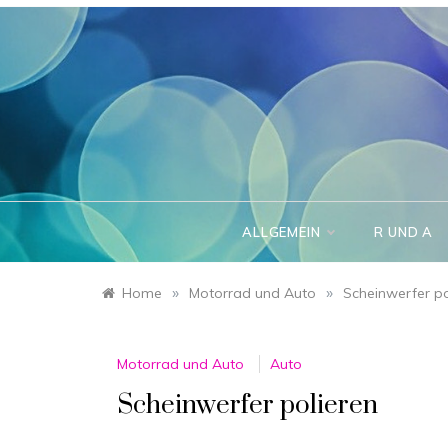
Skip
to
content
ALLGEMEIN
R UND A
»
»
Home
Motorrad und Auto
Scheinwerfer po
Motorrad und Auto
Auto
Scheinwerfer polieren