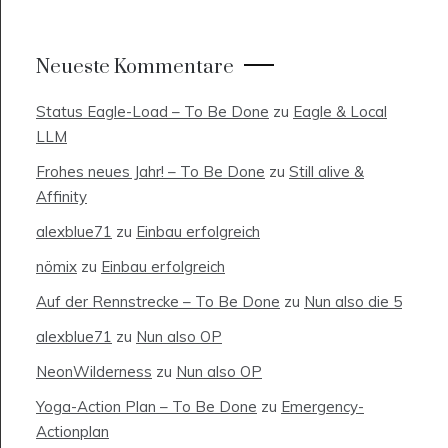
Neueste Kommentare
Status Eagle-Load – To Be Done
zu
Eagle & Local
LLM
Frohes neues Jahr! – To Be Done
zu
Still alive &
Affinity
alexblue71
zu
Einbau erfolgreich
nömix
zu
Einbau erfolgreich
Auf der Rennstrecke – To Be Done
zu
Nun also die 5
alexblue71
zu
Nun also OP
NeonWilderness
zu
Nun also OP
Yoga-Action Plan – To Be Done
zu
Emergency-
Actionplan