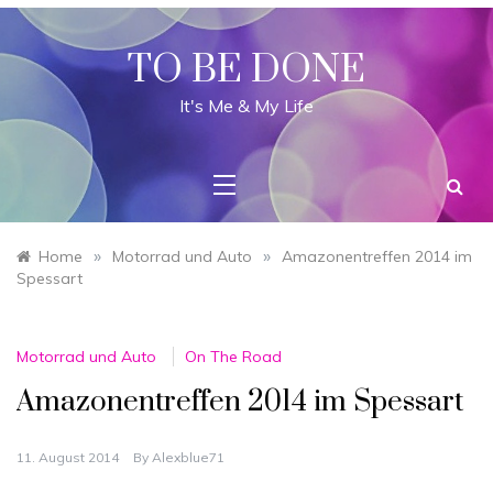
Skip
to
content
TO BE DONE
It's Me & My Life
»
»
Home
Motorrad und Auto
Amazonentreffen 2014 im
Spessart
Motorrad und Auto
On The Road
Amazonentreffen 2014 im Spessart
11. August 2014
By
Alexblue71