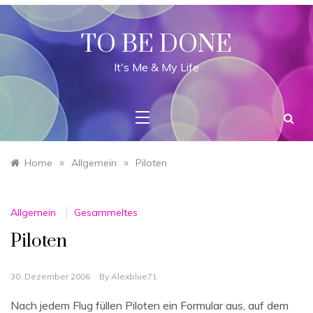
Skip
to
content
TO BE DONE
It's Me & My Life
»
»
Home
Allgemein
Piloten
Allgemein
Gesammeltes
Piloten
30. Dezember 2006
By
Alexblue71
Nach jedem Flug füllen Piloten ein Formular aus, auf dem