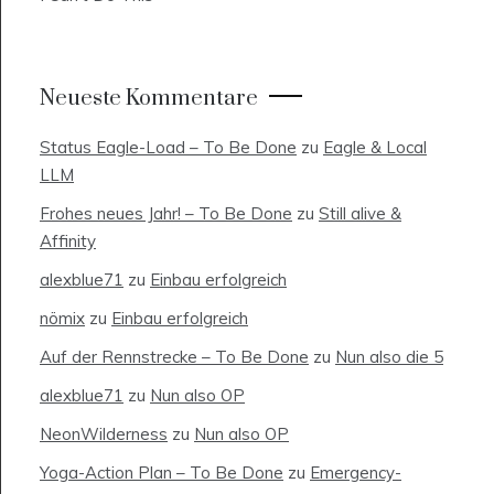
Neueste Kommentare
Status Eagle-Load – To Be Done
zu
Eagle & Local
LLM
Frohes neues Jahr! – To Be Done
zu
Still alive &
Affinity
alexblue71
zu
Einbau erfolgreich
nömix
zu
Einbau erfolgreich
Auf der Rennstrecke – To Be Done
zu
Nun also die 5
alexblue71
zu
Nun also OP
NeonWilderness
zu
Nun also OP
Yoga-Action Plan – To Be Done
zu
Emergency-