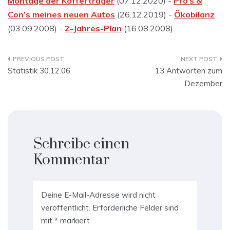
Montage der Kofferträger
(07.12.2020) -
Pro’s &
Con’s meines neuen Autos
(26.12.2019) -
Ökobilanz
(03.09.2008) -
2-Jahres-Plan
(16.08.2008)
Beitragsnavigation
Statistik 30.12.06
13 Antworten zum
Dezember
Schreibe einen
Kommentar
Deine E-Mail-Adresse wird nicht
veröffentlicht.
Erforderliche Felder sind
mit
*
markiert