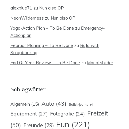
alexblue71
zu
Nun also OP
NeonWilderness
zu
Nun also OP
Yoga-Action Plan – To Be Done
zu
Emergency-
Actionplan
Februar Planning – To Be Done
zu
BuJo with
Scrapbooking
End Of Year-Review – To Be Done
zu
Monatsbilder
Schlagwörter
Auto
(43)
Allgemein
(15)
Bullet-Journal
(4)
Freizeit
Equipment
(27)
Fotografie
(24)
Fun
(221)
(50)
Freunde
(29)