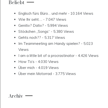
Beliebt
Englisch fürs Büro… und mehr
- 10.164 Views
Wie Ihr seht….
- 7.047 Views
Genitiv? Dativ?
- 5.994 Views
Stöckchen „Songs“
- 5.380 Views
Gehts noch??
- 5.317 Views
Im Teammeeting am Handy spielen?
- 5.023
Views
I am a little bit of a procrastinator
- 4.426 Views
How To’s
- 4.030 Views
Über mich
- 4.019 Views
Über mein Motorrad
- 3.775 Views
Archiv
Archiv