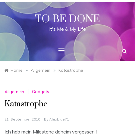
Skip
to
content
TO BE DONE
It's Me & My Life
»
»
Home
Allgemein
Katastrophe
Allgemein
Gadgets
Katastrophe
21. September 2010
By
Alexblue71
Ich hab mein Milestone daheim vergessen !