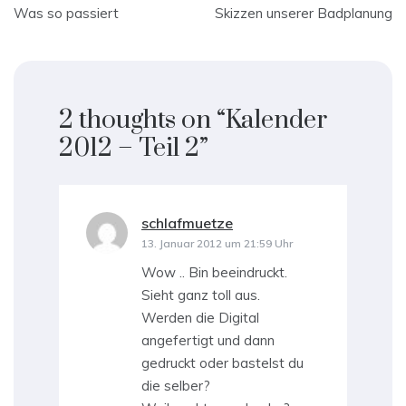
Beitragsnavigation
Was so passiert
Skizzen unserer Badplanung
2 thoughts on “
Kalender
2012 – Teil 2
”
schlafmuetze
sagt:
13. Januar 2012 um 21:59 Uhr
Wow .. Bin beeindruckt.
Sieht ganz toll aus.
Werden die Digital
angefertigt und dann
gedruckt oder bastelst du
die selber?