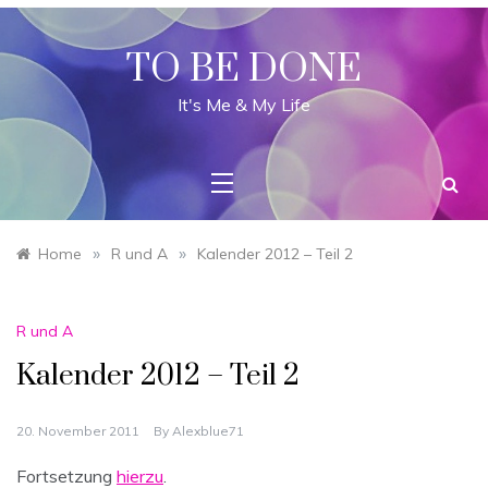
Skip
to
content
TO BE DONE
It's Me & My Life
»
»
Home
R und A
Kalender 2012 – Teil 2
R und A
Kalender 2012 – Teil 2
20. November 2011
By
Alexblue71
Fortsetzung
hierzu
.