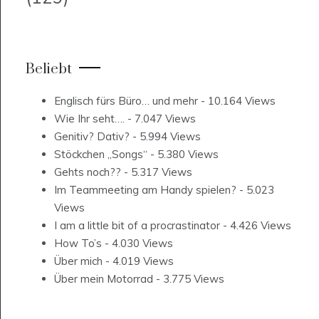
Beliebt
Englisch fürs Büro… und mehr
- 10.164 Views
Wie Ihr seht….
- 7.047 Views
Genitiv? Dativ?
- 5.994 Views
Stöckchen „Songs“
- 5.380 Views
Gehts noch??
- 5.317 Views
Im Teammeeting am Handy spielen?
- 5.023
Views
I am a little bit of a procrastinator
- 4.426 Views
How To’s
- 4.030 Views
Über mich
- 4.019 Views
Über mein Motorrad
- 3.775 Views