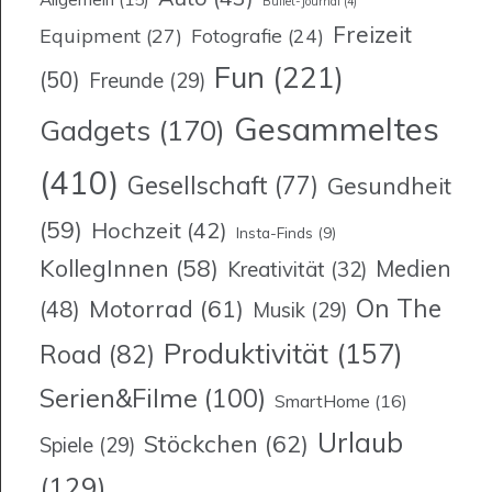
Bullet-Journal
(4)
Freizeit
Equipment
(27)
Fotografie
(24)
Fun
(221)
(50)
Freunde
(29)
Gesammeltes
Gadgets
(170)
(410)
Gesellschaft
(77)
Gesundheit
(59)
Hochzeit
(42)
Insta-Finds
(9)
KollegInnen
(58)
Medien
Kreativität
(32)
On The
Motorrad
(61)
(48)
Musik
(29)
Produktivität
(157)
Road
(82)
Serien&Filme
(100)
SmartHome
(16)
Urlaub
Stöckchen
(62)
Spiele
(29)
(129)