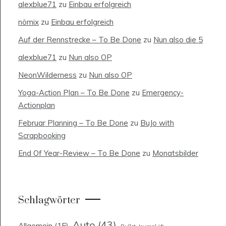
alexblue71
zu
Einbau erfolgreich
nömix
zu
Einbau erfolgreich
Auf der Rennstrecke – To Be Done
zu
Nun also die 5
alexblue71
zu
Nun also OP
NeonWilderness
zu
Nun also OP
Yoga-Action Plan – To Be Done
zu
Emergency-
Actionplan
Februar Planning – To Be Done
zu
BuJo with
Scrapbooking
End Of Year-Review – To Be Done
zu
Monatsbilder
Schlagwörter
Auto
(43)
Allgemein
(15)