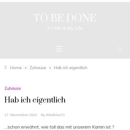
Skip
to
content
TO BE DONE
It's Me & My Life
»
»
Home
Zuhause
Hab ich eigentlich
Zuhause
Hab ich eigentlich
17. November 2012
By
Alexblue71
…schon erwähnt, wie toll das mit unserem Kamin ist ?