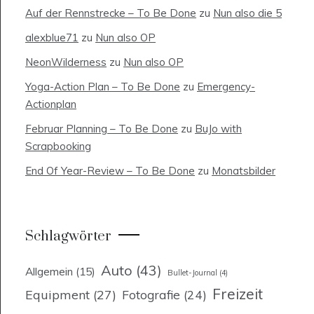
Auf der Rennstrecke – To Be Done
zu
Nun also die 5
alexblue71
zu
Nun also OP
NeonWilderness
zu
Nun also OP
Yoga-Action Plan – To Be Done
zu
Emergency-
Actionplan
Februar Planning – To Be Done
zu
BuJo with
Scrapbooking
End Of Year-Review – To Be Done
zu
Monatsbilder
Schlagwörter
Auto
(43)
Allgemein
(15)
Bullet-Journal
(4)
Freizeit
Equipment
(27)
Fotografie
(24)