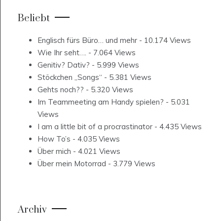
Beliebt
Englisch fürs Büro… und mehr
- 10.174 Views
Wie Ihr seht….
- 7.064 Views
Genitiv? Dativ?
- 5.999 Views
Stöckchen „Songs“
- 5.381 Views
Gehts noch??
- 5.320 Views
Im Teammeeting am Handy spielen?
- 5.031
Views
I am a little bit of a procrastinator
- 4.435 Views
How To’s
- 4.035 Views
Über mich
- 4.021 Views
Über mein Motorrad
- 3.779 Views
Archiv