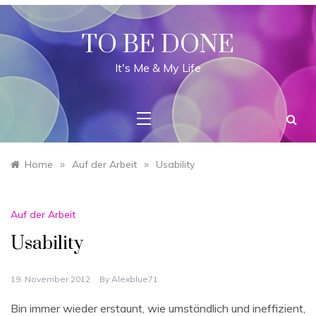
Skip
to
content
TO BE DONE
It's Me & My Life
»
»
Home
Auf der Arbeit
Usability
Auf der Arbeit
Usability
19. November 2012
By
Alexblue71
Bin immer wieder erstaunt, wie umständlich und ineffizient,