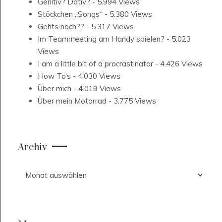
Genitiv? Dativ?
- 5.994 Views
Stöckchen „Songs“
- 5.380 Views
Gehts noch??
- 5.317 Views
Im Teammeeting am Handy spielen?
- 5.023
Views
I am a little bit of a procrastinator
- 4.426 Views
How To’s
- 4.030 Views
Über mich
- 4.019 Views
Über mein Motorrad
- 3.775 Views
Archiv
Archiv