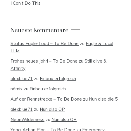
I Can’t Do This
Neueste Kommentare
Status Eagle-Load – To Be Done
zu
Eagle & Local
LLM
Frohes neues Jahr! – To Be Done
zu
Still alive &
Affinity
alexblue71
zu
Einbau erfolgreich
nömix
zu
Einbau erfolgreich
Auf der Rennstrecke – To Be Done
zu
Nun also die 5
alexblue71
zu
Nun also OP
NeonWilderness
zu
Nun also OP
Yoga-Action Plan – To Be Done
zu
Emergency-