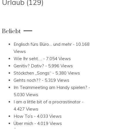
Urlaub
(129)
Beliebt
Englisch fürs Büro… und mehr
- 10.168
Views
Wie Ihr seht….
- 7.054 Views
Genitiv? Dativ?
- 5.996 Views
Stöckchen „Songs“
- 5.380 Views
Gehts noch??
- 5.319 Views
Im Teammeeting am Handy spielen?
-
5.030 Views
I am a little bit of a procrastinator
-
4.427 Views
How To’s
- 4.033 Views
Über mich
- 4.019 Views