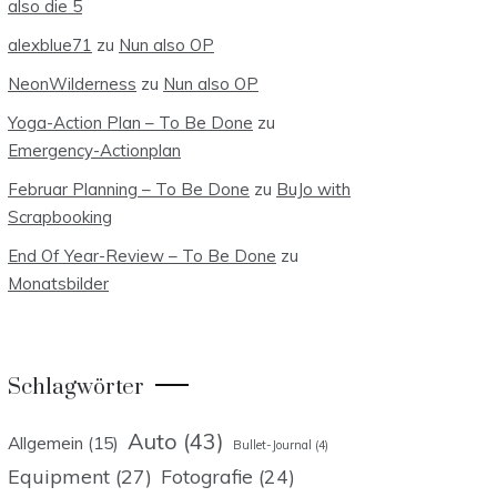
also die 5
alexblue71
zu
Nun also OP
NeonWilderness
zu
Nun also OP
Yoga-Action Plan – To Be Done
zu
Emergency-Actionplan
Februar Planning – To Be Done
zu
BuJo with
Scrapbooking
End Of Year-Review – To Be Done
zu
Monatsbilder
Schlagwörter
Auto
(43)
Allgemein
(15)
Bullet-Journal
(4)
Equipment
(27)
Fotografie
(24)