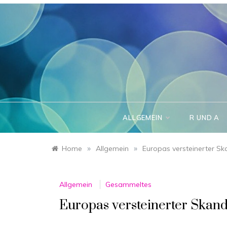
Skip
to
content
ALLGEMEIN
R UND A
»
»
Home
Allgemein
Europas versteinerter Sk
Allgemein
Gesammeltes
Europas versteinerter Skand