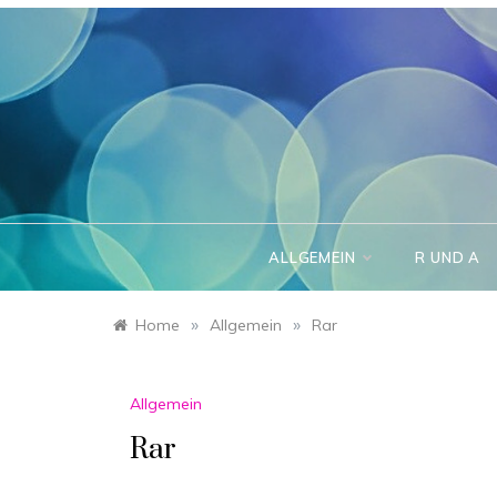
Skip
to
content
ALLGEMEIN
R UND A
»
»
Home
Allgemein
Rar
Allgemein
Rar