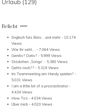
Urlaub
(129)
Beliebt
Englisch fürs Büro… und mehr
- 10.174
Views
Wie Ihr seht….
- 7.064 Views
Genitiv? Dativ?
- 5.999 Views
Stöckchen „Songs“
- 5.380 Views
Gehts noch??
- 5.319 Views
Im Teammeeting am Handy spielen?
-
5.031 Views
I am a little bit of a procrastinator
-
4.434 Views
How To’s
- 4.034 Views
Über mich
- 4.020 Views