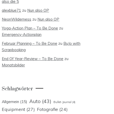
also die 5
alexblue71
zu
Nun also OP
NeonWilderness
zu
Nun also OP
Yoga-Action Plan – To Be Done
zu
Emergency-Actionplan
Februar Planning – To Be Done
zu
BuJo with
Scrapbooking
End Of Year-Review – To Be Done
zu
Monatsbilder
Schlagwörter
Auto
(43)
Allgemein
(15)
Bullet-Journal
(4)
Equipment
(27)
Fotografie
(24)