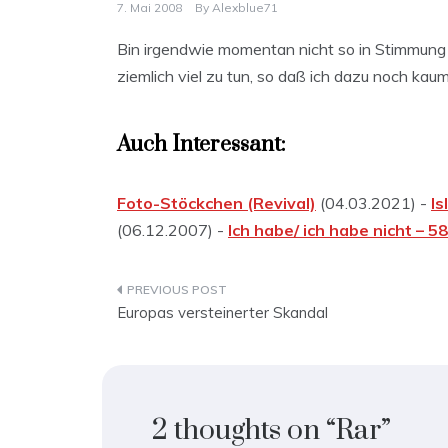
7. Mai 2008
By
Alexblue71
Bin irgendwie momentan nicht so in Stimmung
ziemlich viel zu tun, so daß ich dazu noch kaum
Auch Interessant:
Foto-Stöckchen (Revival)
(04.03.2021) -
Is
(06.12.2007) -
Ich habe/ ich habe nicht – 5
Beitragsnavigation
Europas versteinerter Skandal
2 thoughts on “
Rar
”