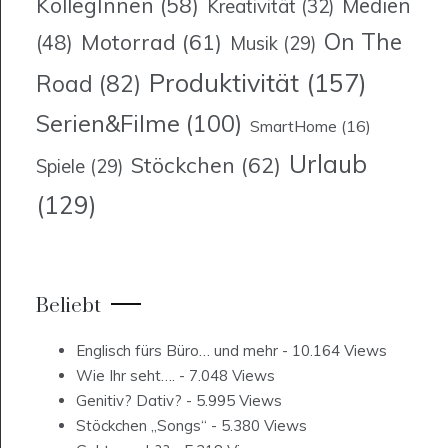
KollegInnen
(58)
Medien
Kreativität
(32)
On The
Motorrad
(61)
(48)
Musik
(29)
Produktivität
(157)
Road
(82)
Serien&Filme
(100)
SmartHome
(16)
Urlaub
Stöckchen
(62)
Spiele
(29)
(129)
Beliebt
Englisch fürs Büro… und mehr
- 10.164 Views
Wie Ihr seht….
- 7.048 Views
Genitiv? Dativ?
- 5.995 Views
Stöckchen „Songs“
- 5.380 Views