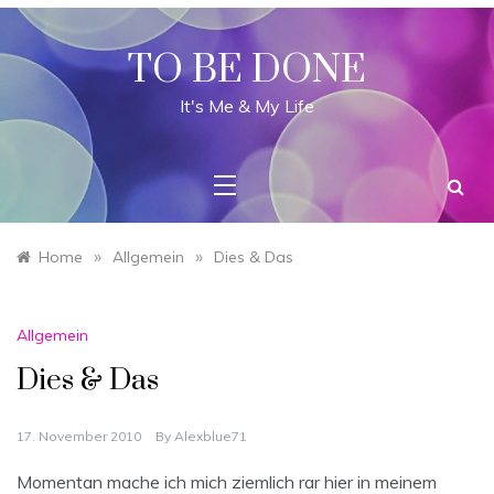
Skip
to
content
TO BE DONE
It's Me & My Life
»
»
Home
Allgemein
Dies & Das
Allgemein
Dies & Das
17. November 2010
By
Alexblue71
Momentan mache ich mich ziemlich rar hier in meinem