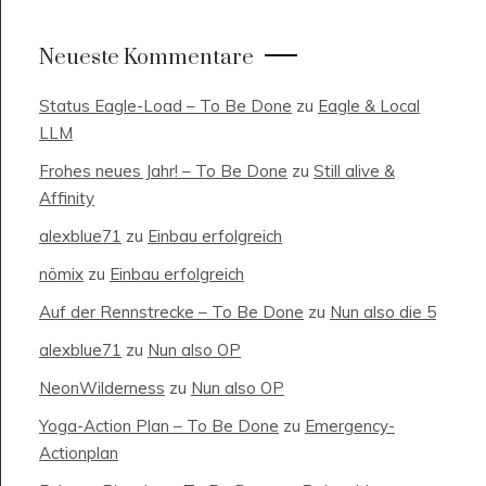
Neueste Kommentare
Status Eagle-Load – To Be Done
zu
Eagle & Local
LLM
Frohes neues Jahr! – To Be Done
zu
Still alive &
Affinity
alexblue71
zu
Einbau erfolgreich
nömix
zu
Einbau erfolgreich
Auf der Rennstrecke – To Be Done
zu
Nun also die 5
alexblue71
zu
Nun also OP
NeonWilderness
zu
Nun also OP
Yoga-Action Plan – To Be Done
zu
Emergency-
Actionplan