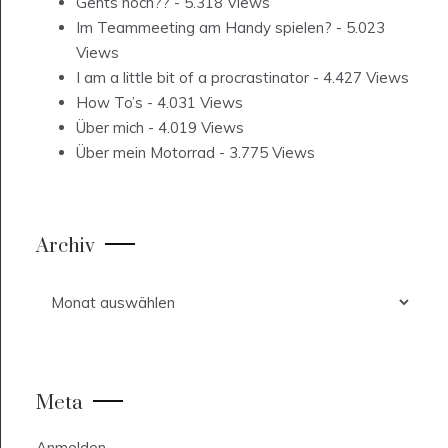
Gehts noch??
- 5.318 Views
Im Teammeeting am Handy spielen?
- 5.023
Views
I am a little bit of a procrastinator
- 4.427 Views
How To’s
- 4.031 Views
Über mich
- 4.019 Views
Über mein Motorrad
- 3.775 Views
Archiv
Archiv
Meta
Anmelden