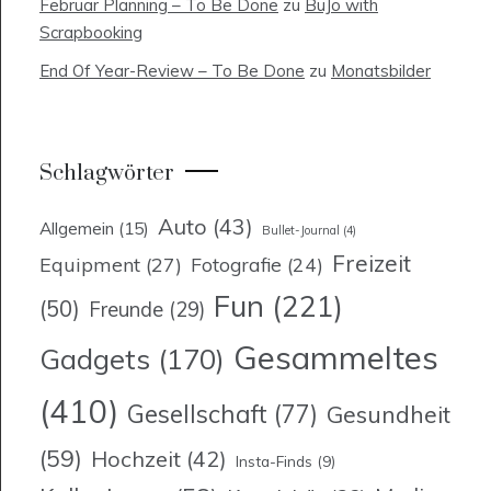
Februar Planning – To Be Done
zu
BuJo with
Scrapbooking
End Of Year-Review – To Be Done
zu
Monatsbilder
Schlagwörter
Auto
(43)
Allgemein
(15)
Bullet-Journal
(4)
Freizeit
Equipment
(27)
Fotografie
(24)
Fun
(221)
(50)
Freunde
(29)
Gesammeltes
Gadgets
(170)
(410)
Gesellschaft
(77)
Gesundheit
(59)
Hochzeit
(42)
Insta-Finds
(9)