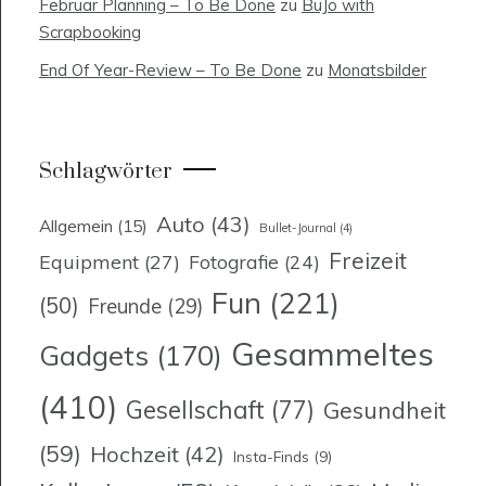
Februar Planning – To Be Done
zu
BuJo with
Scrapbooking
End Of Year-Review – To Be Done
zu
Monatsbilder
Schlagwörter
Auto
(43)
Allgemein
(15)
Bullet-Journal
(4)
Freizeit
Equipment
(27)
Fotografie
(24)
Fun
(221)
(50)
Freunde
(29)
Gesammeltes
Gadgets
(170)
(410)
Gesellschaft
(77)
Gesundheit
(59)
Hochzeit
(42)
Insta-Finds
(9)