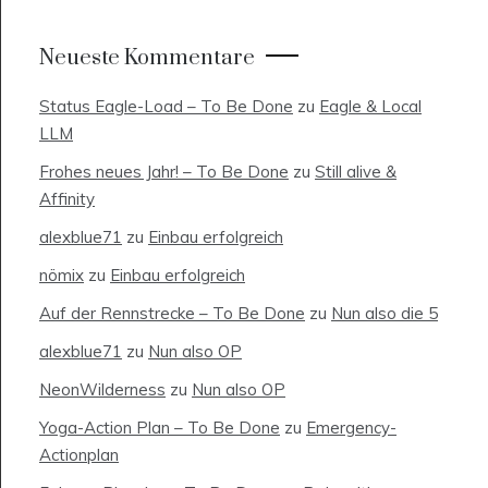
Neueste Kommentare
Status Eagle-Load – To Be Done
zu
Eagle & Local
LLM
Frohes neues Jahr! – To Be Done
zu
Still alive &
Affinity
alexblue71
zu
Einbau erfolgreich
nömix
zu
Einbau erfolgreich
Auf der Rennstrecke – To Be Done
zu
Nun also die 5
alexblue71
zu
Nun also OP
NeonWilderness
zu
Nun also OP
Yoga-Action Plan – To Be Done
zu
Emergency-
Actionplan