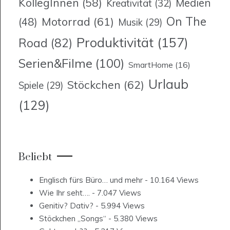
KollegInnen
(58)
Medien
Kreativität
(32)
On The
Motorrad
(61)
(48)
Musik
(29)
Produktivität
(157)
Road
(82)
Serien&Filme
(100)
SmartHome
(16)
Urlaub
Stöckchen
(62)
Spiele
(29)
(129)
Beliebt
Englisch fürs Büro… und mehr
- 10.164 Views
Wie Ihr seht….
- 7.047 Views
Genitiv? Dativ?
- 5.994 Views
Stöckchen „Songs“
- 5.380 Views