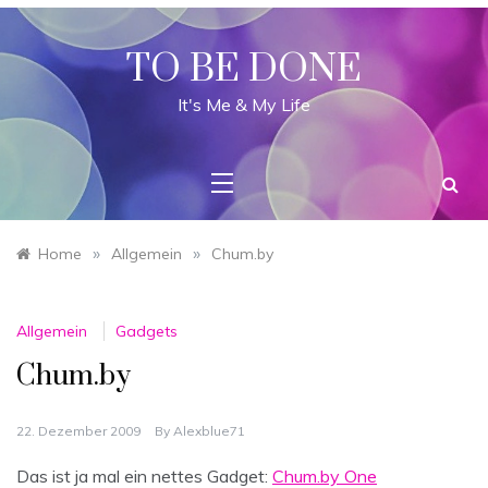
Skip
to
content
TO BE DONE
It's Me & My Life
»
»
Home
Allgemein
Chum.by
Allgemein
Gadgets
Chum.by
22. Dezember 2009
By
Alexblue71
Das ist ja mal ein nettes Gadget:
Chum.by One