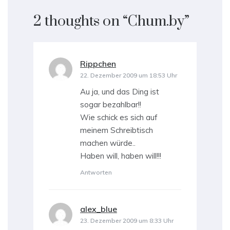
2 thoughts on “
Chum.by
”
Rippchen
sagt:
22. Dezember 2009 um 18:53 Uhr
Au ja, und das Ding ist
sogar bezahlbar!!
Wie schick es sich auf
meinem Schreibtisch
machen würde..
Haben will, haben will!!!
Antworten
alex_blue
sagt:
23. Dezember 2009 um 8:33 Uhr