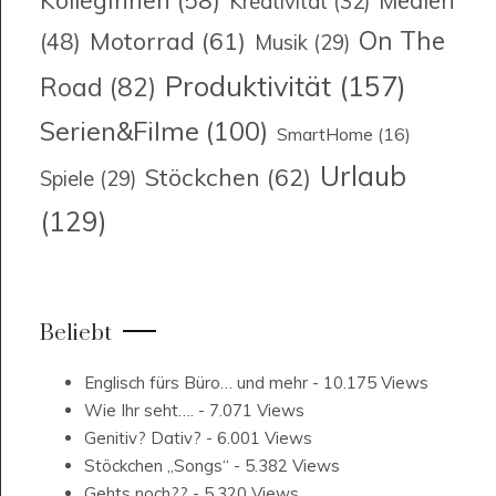
Medien
Kreativität
(32)
On The
Motorrad
(61)
(48)
Musik
(29)
Produktivität
(157)
Road
(82)
Serien&Filme
(100)
SmartHome
(16)
Urlaub
Stöckchen
(62)
Spiele
(29)
(129)
Beliebt
Englisch fürs Büro… und mehr
- 10.175 Views
Wie Ihr seht….
- 7.071 Views
Genitiv? Dativ?
- 6.001 Views
Stöckchen „Songs“
- 5.382 Views
Gehts noch??
- 5.320 Views