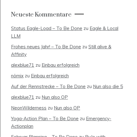
Neueste Kommentare
Status Eagle-Load – To Be Done
zu
Eagle & Local
LLM
Frohes neues Jahr! – To Be Done
zu
Still alive &
Affinity
alexblue71
zu
Einbau erfolgreich
nömix
zu
Einbau erfolgreich
Auf der Rennstrecke – To Be Done
zu
Nun also die 5
alexblue71
zu
Nun also OP
NeonWilderness
zu
Nun also OP
Yoga-Action Plan – To Be Done
zu
Emergency-
Actionplan
Februar Planning – To Be Done
zu
BuJo with