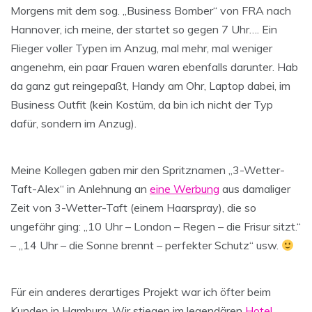
Morgens mit dem sog. „Business Bomber“ von FRA nach
Hannover, ich meine, der startet so gegen 7 Uhr…. Ein
Flieger voller Typen im Anzug, mal mehr, mal weniger
angenehm, ein paar Frauen waren ebenfalls darunter. Hab
da ganz gut reingepaßt, Handy am Ohr, Laptop dabei, im
Business Outfit (kein Kostüm, da bin ich nicht der Typ
dafür, sondern im Anzug).
Meine Kollegen gaben mir den Spritznamen „3-Wetter-
Taft-Alex“ in Anlehnung an
eine Werbung
aus damaliger
Zeit von 3-Wetter-Taft (einem Haarspray), die so
ungefähr ging: „10 Uhr – London – Regen – die Frisur sitzt.“
– „14 Uhr – die Sonne brennt – perfekter Schutz“ usw.
Für ein anderes derartiges Projekt war ich öfter beim
Kunden in Hamburg. Wir stiegen im legendären
Hotel