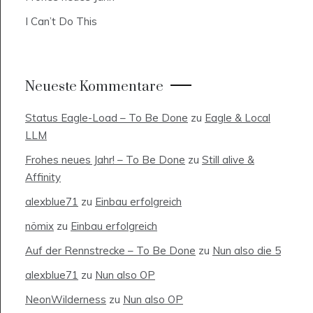
I Can’t Do This
Neueste Kommentare
Status Eagle-Load – To Be Done
zu
Eagle & Local
LLM
Frohes neues Jahr! – To Be Done
zu
Still alive &
Affinity
alexblue71
zu
Einbau erfolgreich
nömix
zu
Einbau erfolgreich
Auf der Rennstrecke – To Be Done
zu
Nun also die 5
alexblue71
zu
Nun also OP
NeonWilderness
zu
Nun also OP