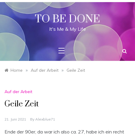
Skip
to
content
TO BE DONE
It's Me & My Life
»
»
Home
Auf der Arbeit
Geile Zeit
Auf der Arbeit
Geile Zeit
21. Juni 2021
By
Alexblue71
Ende der 90er, da war ich also ca. 27, habe ich ein recht