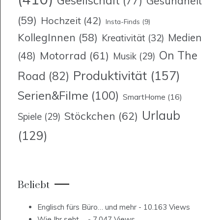
Gesellschaft
(77)
Gesundheit
(59)
Hochzeit
(42)
Insta-Finds
(9)
KollegInnen
(58)
Medien
Kreativität
(32)
On The
Motorrad
(61)
(48)
Musik
(29)
Produktivität
(157)
Road
(82)
Serien&Filme
(100)
SmartHome
(16)
Urlaub
Stöckchen
(62)
Spiele
(29)
(129)
Beliebt
Englisch fürs Büro… und mehr
- 10.163 Views
Wie Ihr seht….
- 7.047 Views