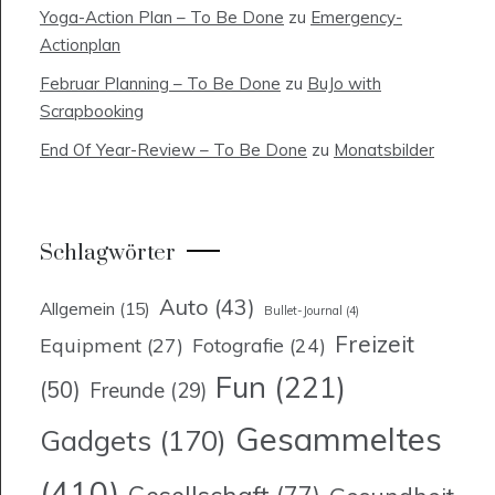
Yoga-Action Plan – To Be Done
zu
Emergency-
Actionplan
Februar Planning – To Be Done
zu
BuJo with
Scrapbooking
End Of Year-Review – To Be Done
zu
Monatsbilder
Schlagwörter
Auto
(43)
Allgemein
(15)
Bullet-Journal
(4)
Freizeit
Equipment
(27)
Fotografie
(24)
Fun
(221)
(50)
Freunde
(29)
Gesammeltes
Gadgets
(170)
(410)