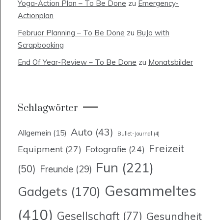
Yoga-Action Plan – To Be Done
zu
Emergency-
Actionplan
Februar Planning – To Be Done
zu
BuJo with
Scrapbooking
End Of Year-Review – To Be Done
zu
Monatsbilder
Schlagwörter
Auto
(43)
Allgemein
(15)
Bullet-Journal
(4)
Freizeit
Equipment
(27)
Fotografie
(24)
Fun
(221)
(50)
Freunde
(29)
Gesammeltes
Gadgets
(170)
(410)
Gesellschaft
(77)
Gesundheit