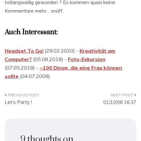
totlangweilig geworden ? Es kommen quasi keine
Kommentare mehr… snüff.
Auch Interessant:
Headset To Go!
(29.02.2020) -
Kreativität am
Computer?
(05.08.2018) -
Foto-Exkursion
(07.05.2018) -
~100 Dinge, die eine Frau können
sollte
(04.07.2008)
Beitragsnavigation
Let’s Party !
01/10/08 16:37
9 thoughts on