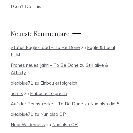
I Can’t Do This
Neueste Kommentare
Status Eagle-Load – To Be Done
zu
Eagle & Local
LLM
Frohes neues Jahr! – To Be Done
zu
Still alive &
Affinity
alexblue71
zu
Einbau erfolgreich
nömix
zu
Einbau erfolgreich
Auf der Rennstrecke – To Be Done
zu
Nun also die 5
alexblue71
zu
Nun also OP
NeonWilderness
zu
Nun also OP