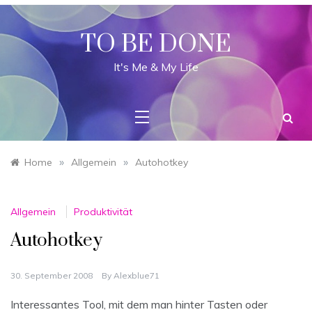
Skip
to
content
TO BE DONE
It's Me & My Life
»
»
Home
Allgemein
Autohotkey
Allgemein
Produktivität
Autohotkey
30. September 2008
By
Alexblue71
Interessantes Tool, mit dem man hinter Tasten oder