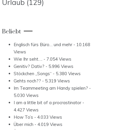
Urlaub
(129)
Beliebt
Englisch fürs Büro… und mehr
- 10.168
Views
Wie Ihr seht….
- 7.054 Views
Genitiv? Dativ?
- 5.996 Views
Stöckchen „Songs“
- 5.380 Views
Gehts noch??
- 5.319 Views
Im Teammeeting am Handy spielen?
-
5.030 Views
I am a little bit of a procrastinator
-
4.427 Views
How To’s
- 4.033 Views
Über mich
- 4.019 Views