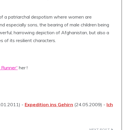
t of a patriarchal despotism where women are
d especially sons, the bearing of male children being
powerful, harrowing depiction of Afghanistan, but also a
 of its resilient characters.
e Runner“
her !
.01.2011) -
Expedition ins Gehirn
(24.05.2009) -
Ich