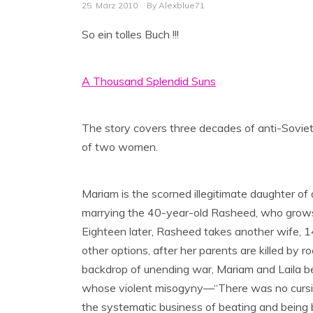
25. März 2010
By
Alexblue71
So ein tolles Buch !!!
A Thousand Splendid Suns
The story covers three decades of anti-Soviet j
of two women.
Mariam is the scorned illegitimate daughter o
marrying the 40-year-old Rasheed, who grows in
Eighteen later, Rasheed takes another wife, 14
other options, after her parents are killed by ro
backdrop of unending war, Mariam and Laila be
whose violent misogyny—“There was no cursing,
the systematic business of beating and being