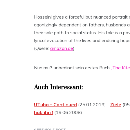
Hosseini gives a forceful but nuanced portrai
agonizingly dependent on fathers, husbands an
their sole path to social status. His tale is a 
lyrical evocation of the lives and enduring hopes
(Quelle:
amazon.de
)
Nun muß unbedingt sein erstes Buch
„The Kit
Auch Interessant:
UTuba – Continued
(25.01.2019) -
Ziele
(05
hab ihn !
(19.06.2008)