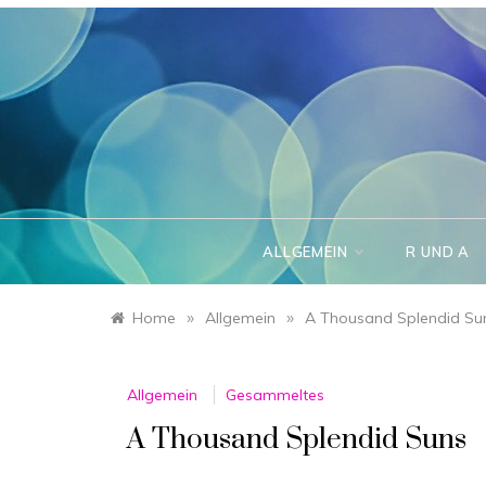
Skip
to
content
ALLGEMEIN
R UND A
»
»
Home
Allgemein
A Thousand Splendid Su
Allgemein
Gesammeltes
A Thousand Splendid Suns