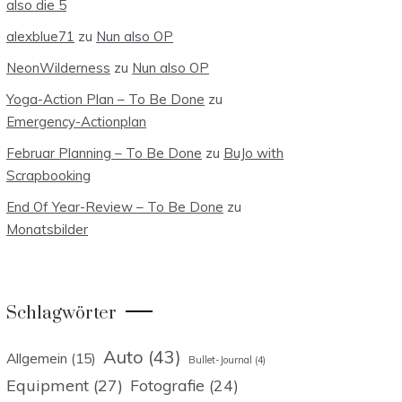
also die 5
alexblue71
zu
Nun also OP
NeonWilderness
zu
Nun also OP
Yoga-Action Plan – To Be Done
zu
Emergency-Actionplan
Februar Planning – To Be Done
zu
BuJo with
Scrapbooking
End Of Year-Review – To Be Done
zu
Monatsbilder
Schlagwörter
Auto
(43)
Allgemein
(15)
Bullet-Journal
(4)
Equipment
(27)
Fotografie
(24)