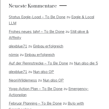
Neueste Kommentare
Status Eagle-Load – To Be Done
zu
Eagle & Local
LLM
Frohes neues Jahr! – To Be Done
zu
Still alive &
Affinity
alexblue71
zu
Einbau erfolgreich
nömix
zu
Einbau erfolgreich
Auf der Rennstrecke – To Be Done
zu
Nun also die 5
alexblue71
zu
Nun also OP
NeonWilderness
zu
Nun also OP
Yoga-Action Plan – To Be Done
zu
Emergency-
Actionplan
Februar Planning – To Be Done
zu
BuJo with