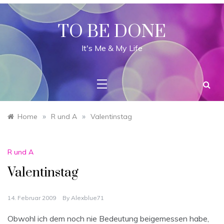
Skip
to
content
TO BE DONE
It's Me & My Life
»
»
Home
R und A
Valentinstag
R und A
Valentinstag
14. Februar 2009
By
Alexblue71
Obwohl ich dem noch nie Bedeutung beigemessen habe,