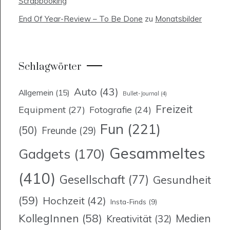
Scrapbooking
End Of Year-Review – To Be Done
zu
Monatsbilder
Schlagwörter
Auto
(43)
Allgemein
(15)
Bullet-Journal
(4)
Freizeit
Equipment
(27)
Fotografie
(24)
Fun
(221)
(50)
Freunde
(29)
Gesammeltes
Gadgets
(170)
(410)
Gesellschaft
(77)
Gesundheit
(59)
Hochzeit
(42)
Insta-Finds
(9)
KollegInnen
(58)
Medien
Kreativität
(32)