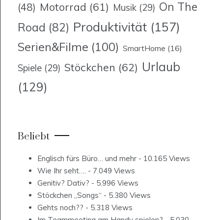
On The
Motorrad
(61)
(48)
Musik
(29)
Produktivität
(157)
Road
(82)
Serien&Filme
(100)
SmartHome
(16)
Urlaub
Stöckchen
(62)
Spiele
(29)
(129)
Beliebt
Englisch fürs Büro… und mehr
- 10.165 Views
Wie Ihr seht….
- 7.049 Views
Genitiv? Dativ?
- 5.996 Views
Stöckchen „Songs“
- 5.380 Views
Gehts noch??
- 5.318 Views
Im Teammeeting am Handy spielen?
- 5.030