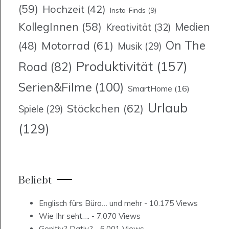
(59)
Hochzeit
(42)
Insta-Finds
(9)
KollegInnen
(58)
Medien
Kreativität
(32)
On The
Motorrad
(61)
(48)
Musik
(29)
Produktivität
(157)
Road
(82)
Serien&Filme
(100)
SmartHome
(16)
Urlaub
Stöckchen
(62)
Spiele
(29)
(129)
Beliebt
Englisch fürs Büro… und mehr
- 10.175 Views
Wie Ihr seht….
- 7.070 Views
Genitiv? Dativ?
- 6.001 Views