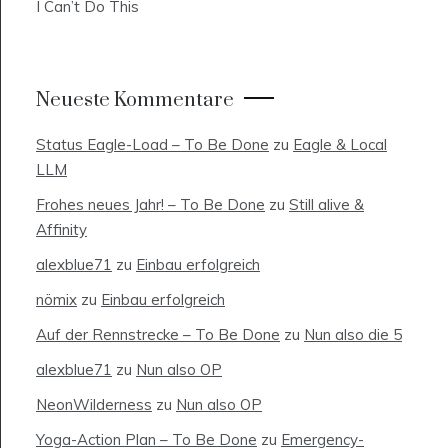
I Can’t Do This
Neueste Kommentare
Status Eagle-Load – To Be Done
zu
Eagle & Local
LLM
Frohes neues Jahr! – To Be Done
zu
Still alive &
Affinity
alexblue71
zu
Einbau erfolgreich
nömix
zu
Einbau erfolgreich
Auf der Rennstrecke – To Be Done
zu
Nun also die 5
alexblue71
zu
Nun also OP
NeonWilderness
zu
Nun also OP
Yoga-Action Plan – To Be Done
zu
Emergency-