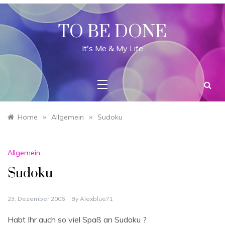
Skip
to
content
TO BE DONE
It's Me & My Life
»
»
Home
Allgemein
Sudoku
Allgemein
Sudoku
23. Dezember 2006
By
Alexblue71
Habt Ihr auch so viel Spaß an Sudoku ?