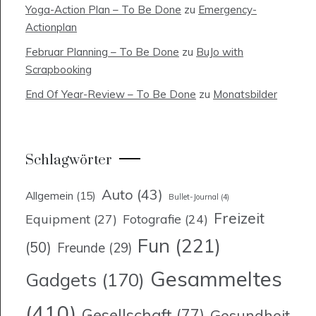
Yoga-Action Plan – To Be Done
zu
Emergency-
Actionplan
Februar Planning – To Be Done
zu
BuJo with
Scrapbooking
End Of Year-Review – To Be Done
zu
Monatsbilder
Schlagwörter
Auto
(43)
Allgemein
(15)
Bullet-Journal
(4)
Freizeit
Equipment
(27)
Fotografie
(24)
Fun
(221)
(50)
Freunde
(29)
Gesammeltes
Gadgets
(170)
(410)
Gesellschaft
(77)
Gesundheit