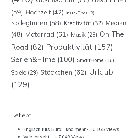
(59)
Hochzeit
(42)
Insta-Finds
(9)
KollegInnen
(58)
Medien
Kreativität
(32)
On The
Motorrad
(61)
(48)
Musik
(29)
Produktivität
(157)
Road
(82)
Serien&Filme
(100)
SmartHome
(16)
Urlaub
Stöckchen
(62)
Spiele
(29)
(129)
Beliebt
Englisch fürs Büro… und mehr
- 10.165 Views
Wie Ihr seht….
- 7.049 Views