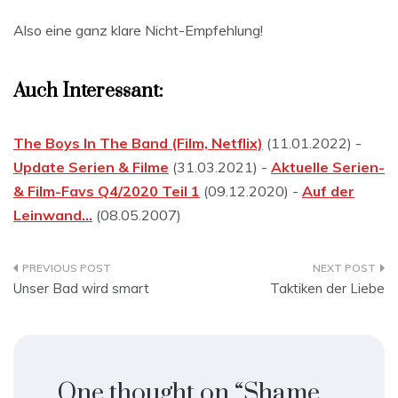
Also eine ganz klare Nicht-Empfehlung!
Auch Interessant:
The Boys In The Band (Film, Netflix)
(11.01.2022) -
Update Serien & Filme
(31.03.2021) -
Aktuelle Serien-
& Film-Favs Q4/2020 Teil 1
(09.12.2020) -
Auf der
Leinwand…
(08.05.2007)
Beitragsnavigation
Unser Bad wird smart
Taktiken der Liebe
One thought on “
Shame