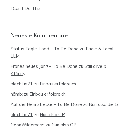
I Can’t Do This
Neueste Kommentare
Status Eagle-Load – To Be Done
zu
Eagle & Local
LLM
Frohes neues Jahr! – To Be Done
zu
Still alive &
Affinity
alexblue71
zu
Einbau erfolgreich
nömix
zu
Einbau erfolgreich
Auf der Rennstrecke – To Be Done
zu
Nun also die 5
alexblue71
zu
Nun also OP
NeonWilderness
zu
Nun also OP