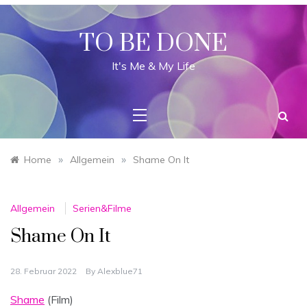
Skip
to
content
TO BE DONE
It's Me & My Life
»
»
Home
Allgemein
Shame On It
Allgemein
Serien&Filme
Shame On It
28. Februar 2022
By
Alexblue71
Shame
(Film)