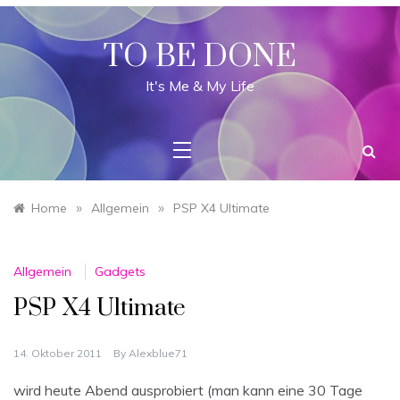
Skip
to
content
TO BE DONE
It's Me & My Life
»
»
Home
Allgemein
PSP X4 Ultimate
Allgemein
Gadgets
PSP X4 Ultimate
14. Oktober 2011
By
Alexblue71
wird heute Abend ausprobiert (man kann eine 30 Tage