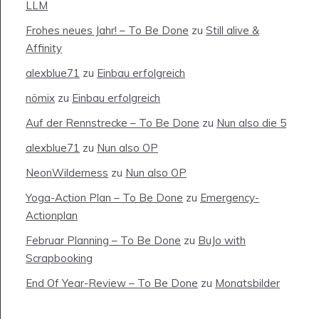
LLM
Frohes neues Jahr! – To Be Done
zu
Still alive &
Affinity
alexblue71
zu
Einbau erfolgreich
nömix
zu
Einbau erfolgreich
Auf der Rennstrecke – To Be Done
zu
Nun also die 5
alexblue71
zu
Nun also OP
NeonWilderness
zu
Nun also OP
Yoga-Action Plan – To Be Done
zu
Emergency-
Actionplan
Februar Planning – To Be Done
zu
BuJo with
Scrapbooking
End Of Year-Review – To Be Done
zu
Monatsbilder