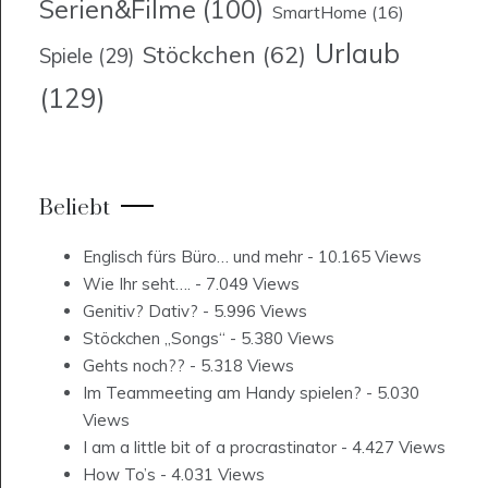
Serien&Filme
(100)
SmartHome
(16)
Urlaub
Stöckchen
(62)
Spiele
(29)
(129)
Beliebt
Englisch fürs Büro… und mehr
- 10.165 Views
Wie Ihr seht….
- 7.049 Views
Genitiv? Dativ?
- 5.996 Views
Stöckchen „Songs“
- 5.380 Views
Gehts noch??
- 5.318 Views
Im Teammeeting am Handy spielen?
- 5.030
Views
I am a little bit of a procrastinator
- 4.427 Views
How To’s
- 4.031 Views