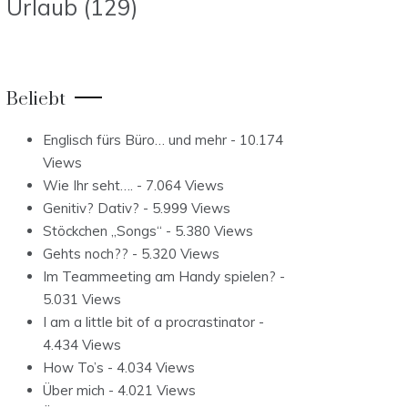
Urlaub
(129)
Beliebt
Englisch fürs Büro… und mehr
- 10.174
Views
Wie Ihr seht….
- 7.064 Views
Genitiv? Dativ?
- 5.999 Views
Stöckchen „Songs“
- 5.380 Views
Gehts noch??
- 5.320 Views
Im Teammeeting am Handy spielen?
-
5.031 Views
I am a little bit of a procrastinator
-
4.434 Views
How To’s
- 4.034 Views
Über mich
- 4.021 Views