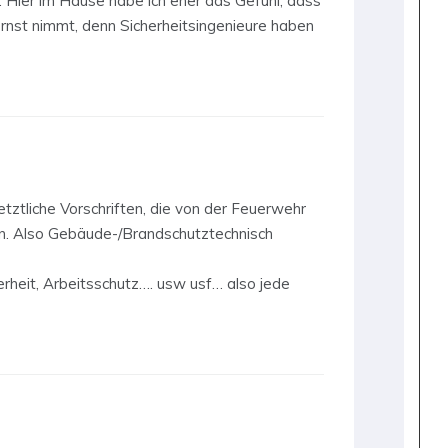
Hier im Hause habe ich eher das Gefühl, dass
 ernst nimmt, denn Sicherheitsingenieure haben
setztliche Vorschriften, die von der Feuerwehr
 Also Gebäude-/Brandschutztechnisch
erheit, Arbeitsschutz…. usw usf… also jede