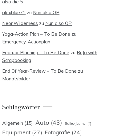
also die 5
alexblue71
zu
Nun also OP
NeonWilderness
zu
Nun also OP
Yoga-Action Plan – To Be Done
zu
Emergency-Actionplan
Februar Planning – To Be Done
zu
BuJo with
Scrapbooking
End Of Year-Review – To Be Done
zu
Monatsbilder
Schlagwörter
Auto
(43)
Allgemein
(15)
Bullet-Journal
(4)
Equipment
(27)
Fotografie
(24)