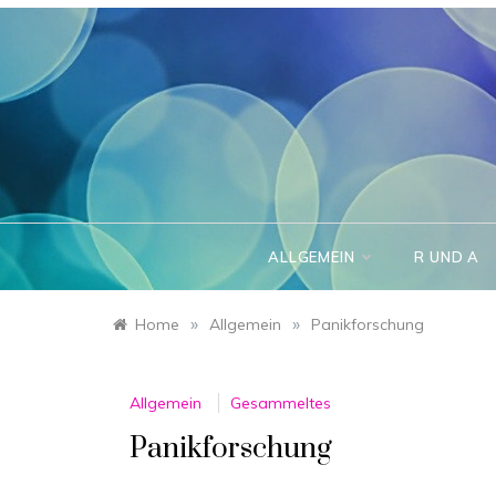
Skip
to
content
ALLGEMEIN
R UND A
»
»
Home
Allgemein
Panikforschung
Allgemein
Gesammeltes
Panikforschung