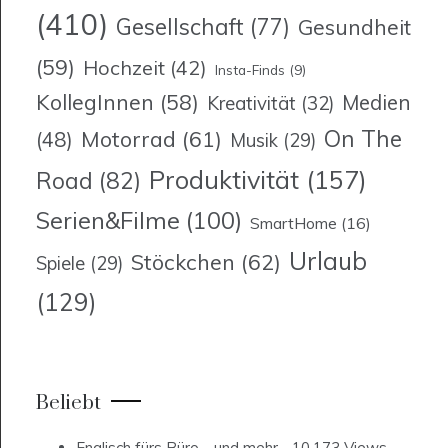
(410)
Gesellschaft
(77)
Gesundheit
(59)
Hochzeit
(42)
Insta-Finds
(9)
KollegInnen
(58)
Medien
Kreativität
(32)
On The
Motorrad
(61)
(48)
Musik
(29)
Produktivität
(157)
Road
(82)
Serien&Filme
(100)
SmartHome
(16)
Urlaub
Stöckchen
(62)
Spiele
(29)
(129)
Beliebt
Englisch fürs Büro… und mehr
- 10.173 Views