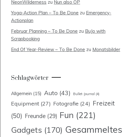
NeonWilderness
zu
Nun also OP
Yoga-Action Plan – To Be Done
zu
Emergency-
Actionplan
Februar Planning – To Be Done
zu
BuJo with
Scrapbooking
End Of Year-Review – To Be Done
zu
Monatsbilder
Schlagwörter
Auto
(43)
Allgemein
(15)
Bullet-Journal
(4)
Freizeit
Equipment
(27)
Fotografie
(24)
Fun
(221)
(50)
Freunde
(29)
Gesammeltes
Gadgets
(170)