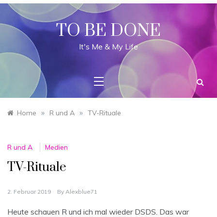
Skip
to
content
TO BE DONE
It's Me & My Life
»
»
Home
R und A
TV-Rituale
R und A
Medien
TV-Rituale
2. Februar 2019
By
Alexblue71
Heute schauen R und ich mal wieder DSDS. Das war