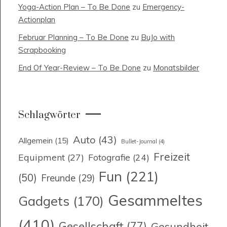
Yoga-Action Plan – To Be Done
zu
Emergency-
Actionplan
Februar Planning – To Be Done
zu
BuJo with
Scrapbooking
End Of Year-Review – To Be Done
zu
Monatsbilder
Schlagwörter
Auto
(43)
Allgemein
(15)
Bullet-Journal
(4)
Freizeit
Equipment
(27)
Fotografie
(24)
Fun
(221)
(50)
Freunde
(29)
Gesammeltes
Gadgets
(170)
(410)
Gesellschaft
(77)
Gesundheit