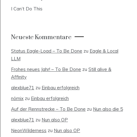
I Can’t Do This
Neueste Kommentare
Status Eagle-Load – To Be Done
zu
Eagle & Local
LLM
Frohes neues Jahr! – To Be Done
zu
Still alive &
Affinity
alexblue71
zu
Einbau erfolgreich
nömix
zu
Einbau erfolgreich
Auf der Rennstrecke – To Be Done
zu
Nun also die 5
alexblue71
zu
Nun also OP
NeonWilderness
zu
Nun also OP