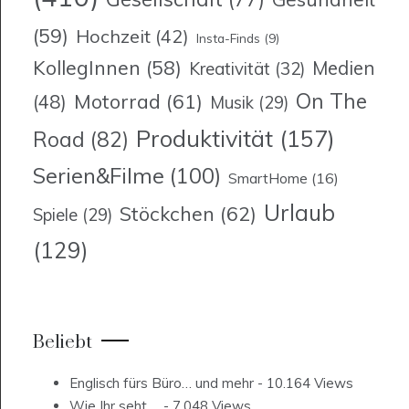
(59)
Hochzeit
(42)
Insta-Finds
(9)
KollegInnen
(58)
Medien
Kreativität
(32)
On The
Motorrad
(61)
(48)
Musik
(29)
Produktivität
(157)
Road
(82)
Serien&Filme
(100)
SmartHome
(16)
Urlaub
Stöckchen
(62)
Spiele
(29)
(129)
Beliebt
Englisch fürs Büro… und mehr
- 10.164 Views
Wie Ihr seht….
- 7.048 Views