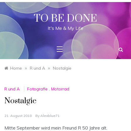
Skip
to
content
TO BE DONE
It's Me & My Life
»
»
Home
R und A
Nostalgie
R und A
Fotografie
,
Motorrad
Nostalgie
21. August 2018
By
Alexblue71
Mitte September wird mein Freund R 50 Jahre alt.