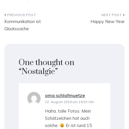
Beitragsnavigation
Kommunikation ist
Happy New Year
Glückssache
One thought on
“
Nostalgie
”
oma schlafmuetze
sagt:
22. August 2018 um 19:53 Uhr
Haha, tolle Fotos. Mein
Schätzelchen hat auch
solche.
Er ist rund 15