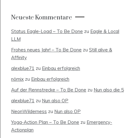
Neueste Kommentare
Status Eagle-Load – To Be Done
zu
Eagle & Local
LLM
Frohes neues Jahr! – To Be Done
zu
Still alive &
Affinity
alexblue71
zu
Einbau erfolgreich
nömix
zu
Einbau erfolgreich
Auf der Rennstrecke – To Be Done
zu
Nun also die 5
alexblue71
zu
Nun also OP
NeonWilderness
zu
Nun also OP
Yoga-Action Plan – To Be Done
zu
Emergency-
Actionplan