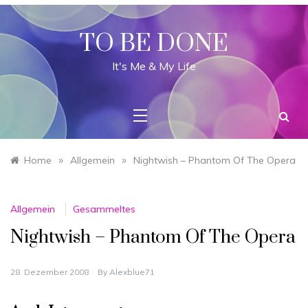
Skip
to
content
TO BE DONE
It's Me & My Life
»
»
Home
Allgemein
Nightwish – Phantom Of The Opera
Allgemein
Gesammeltes
Nightwish – Phantom Of The Opera
28. Dezember 2008
By
Alexblue71