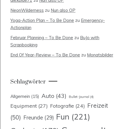
alexblue71
zu
Nun also OP
NeonWilderness
zu
Nun also OP
Yoga-Action Plan – To Be Done
zu
Emergency-
Actionplan
Februar Planning – To Be Done
zu
BuJo with
Scrapbooking
End Of Year-Review – To Be Done
zu
Monatsbilder
Schlagwörter
Auto
(43)
Allgemein
(15)
Bullet-Journal
(4)
Freizeit
Equipment
(27)
Fotografie
(24)
Fun
(221)
(50)
Freunde
(29)