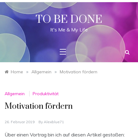
Skip
to
content
TO BE DONE
It's Me & My Life
»
»
Home
Allgemein
Motivation fördern
Allgemein
Produktivität
Motivation fördern
26. Februar 2019
By
Alexblue71
Über einen Vortrag bin ich auf diesen Artikel gestoßen: