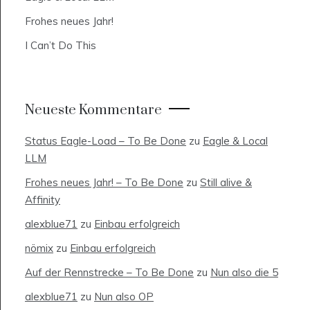
Frohes neues Jahr!
I Can’t Do This
Neueste Kommentare
Status Eagle-Load – To Be Done
zu
Eagle & Local
LLM
Frohes neues Jahr! – To Be Done
zu
Still alive &
Affinity
alexblue71
zu
Einbau erfolgreich
nömix
zu
Einbau erfolgreich
Auf der Rennstrecke – To Be Done
zu
Nun also die 5
alexblue71
zu
Nun also OP