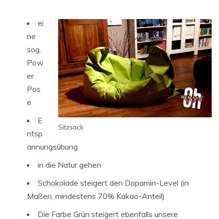
ei
ne
sog.
Pow
er
Pos
e
E
Sitzsack
ntsp
annungsübung
in die Natur gehen
Schokolade steigert den Dopamin-Level (in
Maßen, mindestens 70% Kakao-Anteil)
Die Farbe Grün steigert ebenfalls unsere