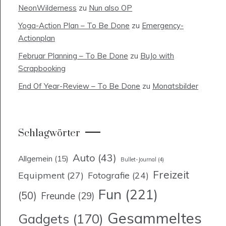
NeonWilderness
zu
Nun also OP
Yoga-Action Plan – To Be Done
zu
Emergency-
Actionplan
Februar Planning – To Be Done
zu
BuJo with
Scrapbooking
End Of Year-Review – To Be Done
zu
Monatsbilder
Schlagwörter
Auto
(43)
Allgemein
(15)
Bullet-Journal
(4)
Freizeit
Equipment
(27)
Fotografie
(24)
Fun
(221)
(50)
Freunde
(29)
Gesammeltes
Gadgets
(170)