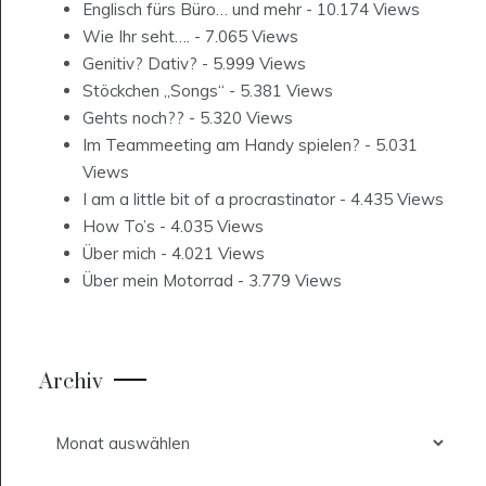
Englisch fürs Büro… und mehr
- 10.174 Views
Wie Ihr seht….
- 7.065 Views
Genitiv? Dativ?
- 5.999 Views
Stöckchen „Songs“
- 5.381 Views
Gehts noch??
- 5.320 Views
Im Teammeeting am Handy spielen?
- 5.031
Views
I am a little bit of a procrastinator
- 4.435 Views
How To’s
- 4.035 Views
Über mich
- 4.021 Views
Über mein Motorrad
- 3.779 Views
Archiv
Archiv