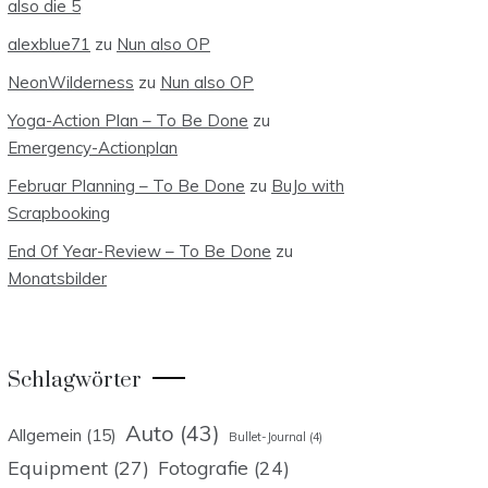
also die 5
alexblue71
zu
Nun also OP
NeonWilderness
zu
Nun also OP
Yoga-Action Plan – To Be Done
zu
Emergency-Actionplan
Februar Planning – To Be Done
zu
BuJo with
Scrapbooking
End Of Year-Review – To Be Done
zu
Monatsbilder
Schlagwörter
Auto
(43)
Allgemein
(15)
Bullet-Journal
(4)
Equipment
(27)
Fotografie
(24)