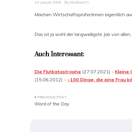
14. Januar 2009
By
Alexblue71
Machen Wirtschaftsprüfer/innen eigentlich au
Das ist ja wohl der langweiligste Job von allen,
Auch Interessant:
Die Flutkatastrophe
(27.07.2021) -
Kleine 
(15.06.2012) -
~100 Dinge, die eine Frau k
Beitragsnavigation
Word of the Day