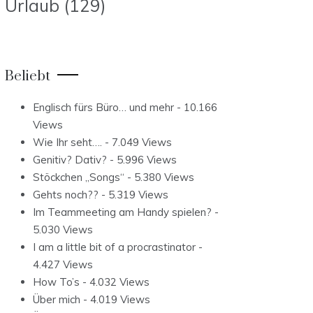
Urlaub
(129)
Beliebt
Englisch fürs Büro… und mehr
- 10.166
Views
Wie Ihr seht….
- 7.049 Views
Genitiv? Dativ?
- 5.996 Views
Stöckchen „Songs“
- 5.380 Views
Gehts noch??
- 5.319 Views
Im Teammeeting am Handy spielen?
-
5.030 Views
I am a little bit of a procrastinator
-
4.427 Views
How To’s
- 4.032 Views
Über mich
- 4.019 Views