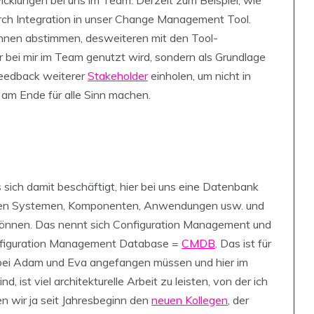
cklungen bei uns im Team. Derzeit zum Beispiel, wie
urch Integration in unser Change Management Tool.
*innen abstimmen, desweiteren mit den Tool-
r bei mir im Team genutzt wird, sondern als Grundlage
Feedback weiterer
Stakeholder
einholen, um nicht in
ja am Ende für alle Sinn machen.
s sich damit beschäftigt, hier bei uns eine Datenbank
seren Systemen, Komponenten, Anwendungen usw. und
önnen. Das nennt sich Configuration Management und
Configuration Management Database =
CMDB
. Das ist für
t bei Adam und Eva angefangen müssen und hier im
 ist viel architekturelle Arbeit zu leisten, von der ich
 wir ja seit Jahresbeginn den
neuen Kollegen
, der