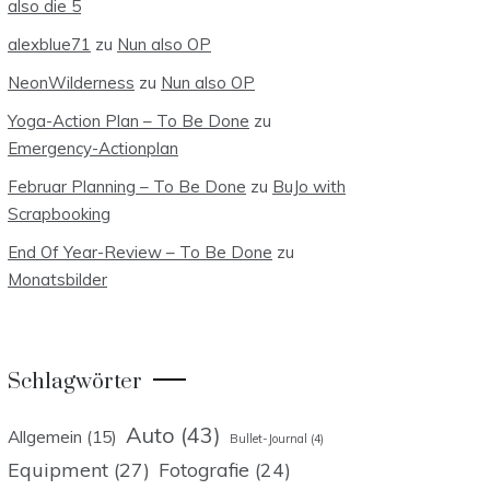
also die 5
alexblue71
zu
Nun also OP
NeonWilderness
zu
Nun also OP
Yoga-Action Plan – To Be Done
zu
Emergency-Actionplan
Februar Planning – To Be Done
zu
BuJo with
Scrapbooking
End Of Year-Review – To Be Done
zu
Monatsbilder
Schlagwörter
Auto
(43)
Allgemein
(15)
Bullet-Journal
(4)
Equipment
(27)
Fotografie
(24)