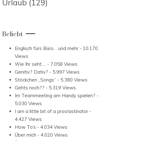
Urlaub
(129)
Beliebt
Englisch fürs Büro… und mehr
- 10.170
Views
Wie Ihr seht….
- 7.058 Views
Genitiv? Dativ?
- 5.997 Views
Stöckchen „Songs“
- 5.380 Views
Gehts noch??
- 5.319 Views
Im Teammeeting am Handy spielen?
-
5.030 Views
I am a little bit of a procrastinator
-
4.427 Views
How To’s
- 4.034 Views
Über mich
- 4.020 Views