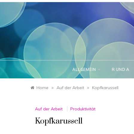
Skip
to
content
ALLGEMEIN
R UND A
»
»
Home
Auf der Arbeit
Kopfkarussell
Auf der Arbeit
Produktivität
Kopfkarussell