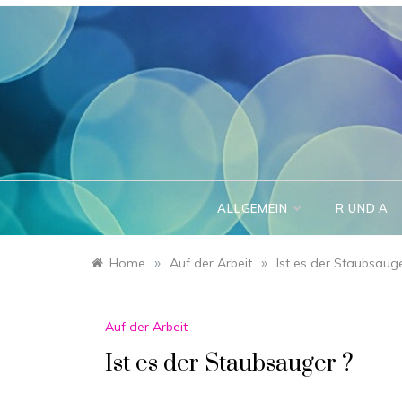
Skip
to
content
ALLGEMEIN
R UND A
»
»
Home
Auf der Arbeit
Ist es der Staubsauge
Auf der Arbeit
Ist es der Staubsauger ?