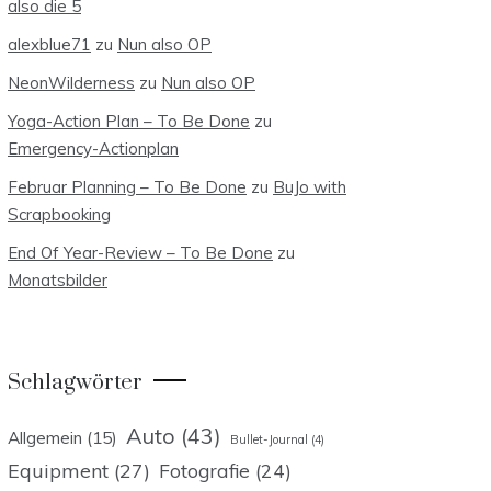
also die 5
alexblue71
zu
Nun also OP
NeonWilderness
zu
Nun also OP
Yoga-Action Plan – To Be Done
zu
Emergency-Actionplan
Februar Planning – To Be Done
zu
BuJo with
Scrapbooking
End Of Year-Review – To Be Done
zu
Monatsbilder
Schlagwörter
Auto
(43)
Allgemein
(15)
Bullet-Journal
(4)
Equipment
(27)
Fotografie
(24)