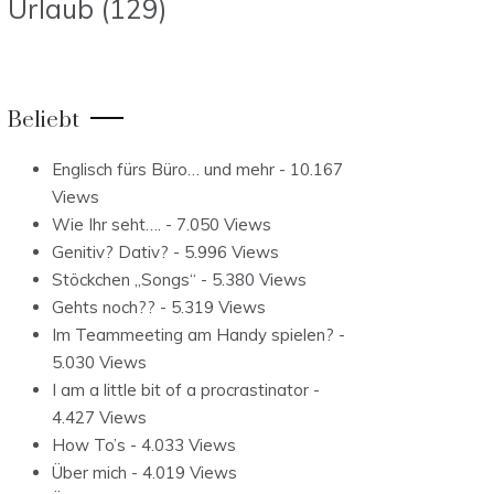
Urlaub
(129)
Beliebt
Englisch fürs Büro… und mehr
- 10.167
Views
Wie Ihr seht….
- 7.050 Views
Genitiv? Dativ?
- 5.996 Views
Stöckchen „Songs“
- 5.380 Views
Gehts noch??
- 5.319 Views
Im Teammeeting am Handy spielen?
-
5.030 Views
I am a little bit of a procrastinator
-
4.427 Views
How To’s
- 4.033 Views
Über mich
- 4.019 Views