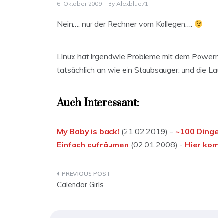
6. Oktober 2009
By
Alexblue71
Nein…. nur der Rechner vom Kollegen….
Linux hat irgendwie Probleme mit dem Powerm
tatsächlich an wie ein Staubsauger, und die La
Auch Interessant:
My Baby is back!
(21.02.2019) -
~100 Dinge,
Einfach aufräumen
(02.01.2008) -
Hier kom
Beitragsnavigation
Calendar Girls