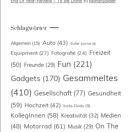
End Of Year-Review – To Be Done
zu
Monatsbilder
Schlagwörter
Auto
(43)
Allgemein
(15)
Bullet-Journal
(4)
Freizeit
Equipment
(27)
Fotografie
(24)
Fun
(221)
(50)
Freunde
(29)
Gesammeltes
Gadgets
(170)
(410)
Gesellschaft
(77)
Gesundheit
(59)
Hochzeit
(42)
Insta-Finds
(9)
KollegInnen
(58)
Medien
Kreativität
(32)
On The
Motorrad
(61)
(48)
Musik
(29)