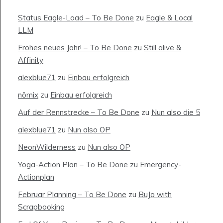
Status Eagle-Load – To Be Done
zu
Eagle & Local
LLM
Frohes neues Jahr! – To Be Done
zu
Still alive &
Affinity
alexblue71
zu
Einbau erfolgreich
nömix
zu
Einbau erfolgreich
Auf der Rennstrecke – To Be Done
zu
Nun also die 5
alexblue71
zu
Nun also OP
NeonWilderness
zu
Nun also OP
Yoga-Action Plan – To Be Done
zu
Emergency-
Actionplan
Februar Planning – To Be Done
zu
BuJo with
Scrapbooking