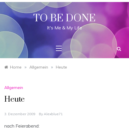
Skip
to
content
TO BE DONE
It's Me & My Life
»
»
Home
Allgemein
Heute
Allgemein
Heute
3. Dezember 2009
By
Alexblue71
nach Feierabend: