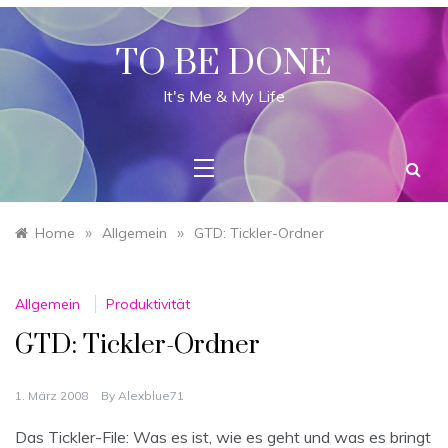
Skip
to
content
TO BE DONE
It's Me & My Life
»
»
Home
Allgemein
GTD: Tickler-Ordner
Allgemein
Produktivität
GTD: Tickler-Ordner
1. März 2008
By
Alexblue71
Das Tickler-File: Was es ist, wie es geht und was es bringt