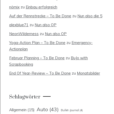
nömix
zu
Einbau erfolgreich
Auf der Rennstrecke – To Be Done
zu
Nun also die 5
alexblue71
zu
Nun also OP
NeonWilderness
zu
Nun also OP
Yoga-Action Plan – To Be Done
zu
Emergency-
Actionplan
Februar Planning – To Be Done
zu
BuJo with
Scrapbooking
End Of Year-Review – To Be Done
zu
Monatsbilder
Schlagwörter
Auto
(43)
Allgemein
(15)
Bullet-Journal
(4)