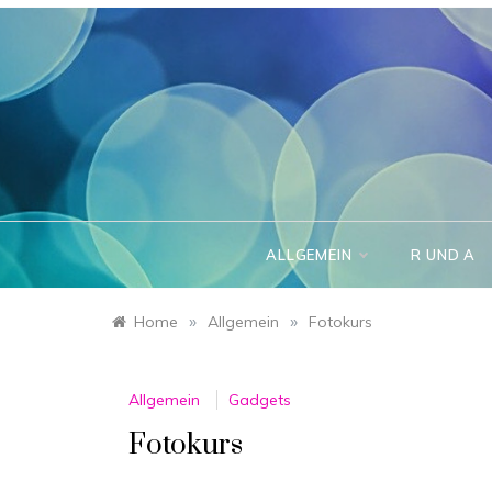
Skip
to
content
ALLGEMEIN
R UND A
»
»
Home
Allgemein
Fotokurs
Allgemein
Gadgets
Fotokurs