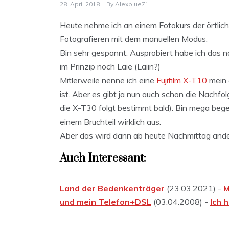
28. April 2018
By
Alexblue71
Heute nehme ich an einem Fotokurs der örtlich
Fotografieren mit dem manuellen Modus.
Bin sehr gespannt. Ausprobiert habe ich das na
im Prinzip noch Laie (Laiin?)
Mitlerweile nenne ich eine
Fujifilm X-T10
mein 
ist. Aber es gibt ja nun auch schon die Nachfol
die X-T30 folgt bestimmt bald). Bin mega begei
einem Bruchteil wirklich aus.
Aber das wird dann ab heute Nachmittag and
Auch Interessant:
Land der Bedenkenträger
(23.03.2021) -
M
und mein Telefon+DSL
(03.04.2008) -
Ich 