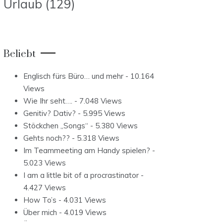
Urlaub
(129)
Beliebt
Englisch fürs Büro… und mehr
- 10.164
Views
Wie Ihr seht….
- 7.048 Views
Genitiv? Dativ?
- 5.995 Views
Stöckchen „Songs“
- 5.380 Views
Gehts noch??
- 5.318 Views
Im Teammeeting am Handy spielen?
-
5.023 Views
I am a little bit of a procrastinator
-
4.427 Views
How To’s
- 4.031 Views
Über mich
- 4.019 Views