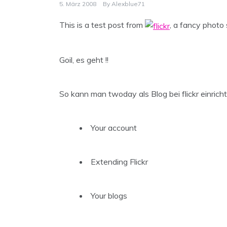
5. März 2008
By
Alexblue71
This is a test post from
, a fancy photo 
Goil, es geht !!
So kann man twoday als Blog bei flickr einricht
Your account
Extending Flickr
Your blogs