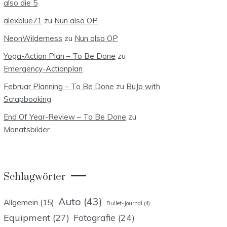
also die 5
alexblue71
zu
Nun also OP
NeonWilderness
zu
Nun also OP
Yoga-Action Plan – To Be Done
zu
Emergency-Actionplan
Februar Planning – To Be Done
zu
BuJo with
Scrapbooking
End Of Year-Review – To Be Done
zu
Monatsbilder
Schlagwörter
Auto
(43)
Allgemein
(15)
Bullet-Journal
(4)
Equipment
(27)
Fotografie
(24)