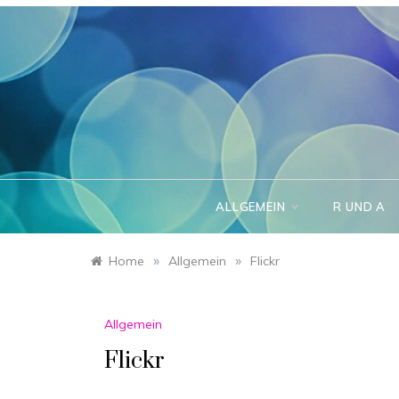
Skip
to
content
ALLGEMEIN
R UND A
»
»
Home
Allgemein
Flickr
Allgemein
Flickr