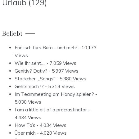
Urlaub
(129)
Beliebt
Englisch fürs Büro… und mehr
- 10.173
Views
Wie Ihr seht….
- 7.059 Views
Genitiv? Dativ?
- 5.997 Views
Stöckchen „Songs“
- 5.380 Views
Gehts noch??
- 5.319 Views
Im Teammeeting am Handy spielen?
-
5.030 Views
I am a little bit of a procrastinator
-
4.434 Views
How To’s
- 4.034 Views
Über mich
- 4.020 Views