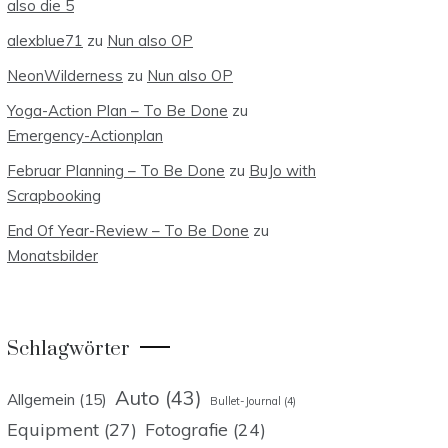
also die 5
alexblue71
zu
Nun also OP
NeonWilderness
zu
Nun also OP
Yoga-Action Plan – To Be Done
zu
Emergency-Actionplan
Februar Planning – To Be Done
zu
BuJo with
Scrapbooking
End Of Year-Review – To Be Done
zu
Monatsbilder
Schlagwörter
Auto
(43)
Allgemein
(15)
Bullet-Journal
(4)
Equipment
(27)
Fotografie
(24)