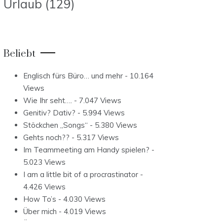
Urlaub
(129)
Beliebt
Englisch fürs Büro… und mehr
- 10.164
Views
Wie Ihr seht….
- 7.047 Views
Genitiv? Dativ?
- 5.994 Views
Stöckchen „Songs“
- 5.380 Views
Gehts noch??
- 5.317 Views
Im Teammeeting am Handy spielen?
-
5.023 Views
I am a little bit of a procrastinator
-
4.426 Views
How To’s
- 4.030 Views
Über mich
- 4.019 Views