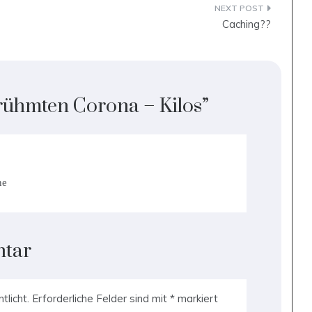
Caching??
rühmten Corona – Kilos
”
ne
ntar
tlicht.
Erforderliche Felder sind mit
*
markiert