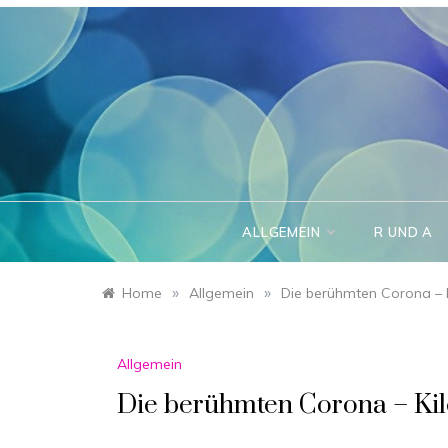
Skip
to
content
ALLGEMEIN
R UND A
»
»
Home
Allgemein
Die berühmten Corona – 
Allgemein
Die berühmten Corona – Kil