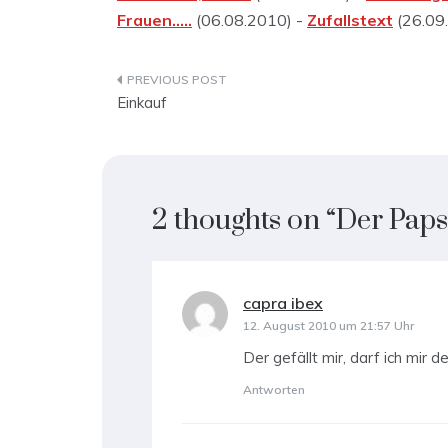
Frauen…..
(06.08.2010) -
Zufallstext
(26.09
Beitragsnavigation
Einkauf
2 thoughts on “
Der Paps
capra ibex
sagt:
12. August 2010 um 21:57 Uhr
Der gefällt mir, darf ich mir 
Antworten