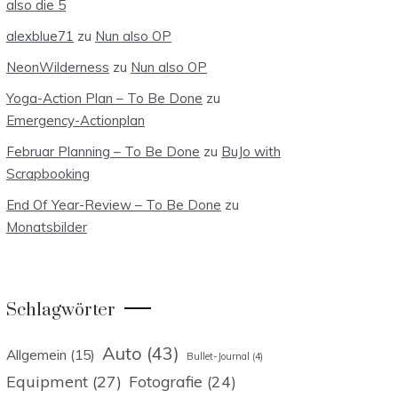
also die 5
alexblue71
zu
Nun also OP
NeonWilderness
zu
Nun also OP
Yoga-Action Plan – To Be Done
zu
Emergency-Actionplan
Februar Planning – To Be Done
zu
BuJo with
Scrapbooking
End Of Year-Review – To Be Done
zu
Monatsbilder
Schlagwörter
Auto
(43)
Allgemein
(15)
Bullet-Journal
(4)
Equipment
(27)
Fotografie
(24)