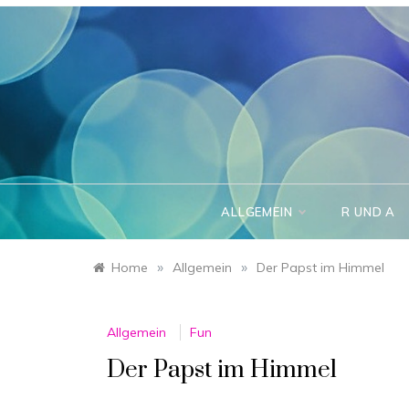
Skip
to
content
ALLGEMEIN
R UND A
»
»
Home
Allgemein
Der Papst im Himmel
Allgemein
Fun
Der Papst im Himmel