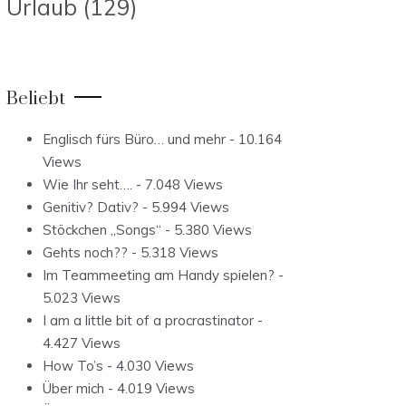
Urlaub
(129)
Beliebt
Englisch fürs Büro… und mehr
- 10.164
Views
Wie Ihr seht….
- 7.048 Views
Genitiv? Dativ?
- 5.994 Views
Stöckchen „Songs“
- 5.380 Views
Gehts noch??
- 5.318 Views
Im Teammeeting am Handy spielen?
-
5.023 Views
I am a little bit of a procrastinator
-
4.427 Views
How To’s
- 4.030 Views
Über mich
- 4.019 Views