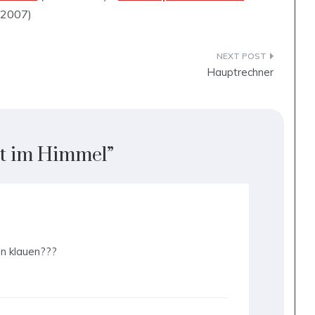
.2007)
Hauptrechner
t im Himmel
”
den klauen???