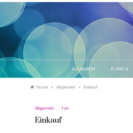
Skip
to
content
ALLGEMEIN
R UND A
»
»
Home
Allgemein
Einkauf
Allgemein
Fun
Einkauf