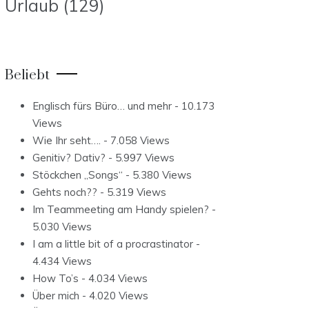
Urlaub
(129)
Beliebt
Englisch fürs Büro… und mehr
- 10.173
Views
Wie Ihr seht….
- 7.058 Views
Genitiv? Dativ?
- 5.997 Views
Stöckchen „Songs“
- 5.380 Views
Gehts noch??
- 5.319 Views
Im Teammeeting am Handy spielen?
-
5.030 Views
I am a little bit of a procrastinator
-
4.434 Views
How To’s
- 4.034 Views
Über mich
- 4.020 Views