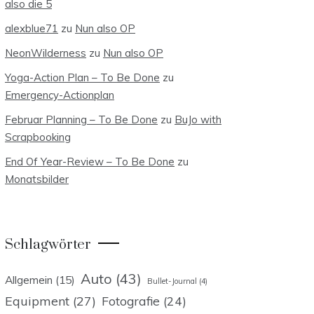
also die 5
alexblue71
zu
Nun also OP
NeonWilderness
zu
Nun also OP
Yoga-Action Plan – To Be Done
zu
Emergency-Actionplan
Februar Planning – To Be Done
zu
BuJo with
Scrapbooking
End Of Year-Review – To Be Done
zu
Monatsbilder
Schlagwörter
Auto
(43)
Allgemein
(15)
Bullet-Journal
(4)
Equipment
(27)
Fotografie
(24)