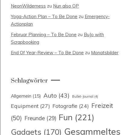
NeonWilderness
zu
Nun also OP
Yoga-Action Plan – To Be Done
zu
Emergency-
Actionplan
Februar Planning – To Be Done
zu
BuJo with
Scrapbooking
End Of Year-Review – To Be Done
zu
Monatsbilder
Schlagwörter
Auto
(43)
Allgemein
(15)
Bullet-Journal
(4)
Freizeit
Equipment
(27)
Fotografie
(24)
Fun
(221)
(50)
Freunde
(29)
Gesammeltes
Gadgets
(170)