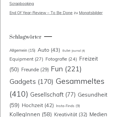
Scrapbooking
End Of Year-Review – To Be Done
zu
Monatsbilder
Schlagwörter
Auto
(43)
Allgemein
(15)
Bullet-Journal
(4)
Freizeit
Equipment
(27)
Fotografie
(24)
Fun
(221)
(50)
Freunde
(29)
Gesammeltes
Gadgets
(170)
(410)
Gesellschaft
(77)
Gesundheit
(59)
Hochzeit
(42)
Insta-Finds
(9)
KollegInnen
(58)
Medien
Kreativität
(32)