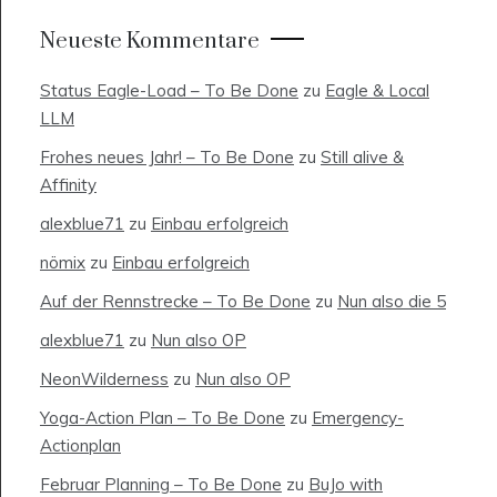
Neueste Kommentare
Status Eagle-Load – To Be Done
zu
Eagle & Local
LLM
Frohes neues Jahr! – To Be Done
zu
Still alive &
Affinity
alexblue71
zu
Einbau erfolgreich
nömix
zu
Einbau erfolgreich
Auf der Rennstrecke – To Be Done
zu
Nun also die 5
alexblue71
zu
Nun also OP
NeonWilderness
zu
Nun also OP
Yoga-Action Plan – To Be Done
zu
Emergency-
Actionplan
Februar Planning – To Be Done
zu
BuJo with