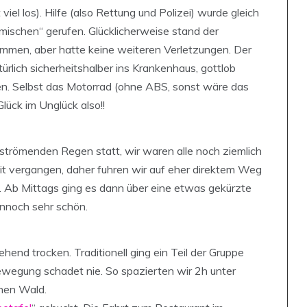
l los). Hilfe (also Rettung und Polizei) wurde gleich
imischen“ gerufen. Glücklicherweise stand der
nommen, aber hatte keine weiteren Verletzungen. Der
lich sicherheitshalber ins Krankenhaus, gottlob
den. Selbst das Motorrad (ohne ABS, sonst wäre das
Glück im Unglück also!!
 strömenden Regen statt, wir waren alle noch ziemlich
eit vergangen, daher fuhren wir auf eher direktem Weg
 Ab Mittags ging es dann über eine etwas gekürzte
ennoch sehr schön.
end trocken. Traditionell ging ein Teil der Gruppe
ewegung schadet nie. So spazierten wir 2h unter
nen Wald.