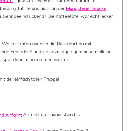
eetafel
“ gebucht. Die Fahrt zum Restaurant im
berburg, führte uns auch an der
Müngstener Brücke
,
 Sehr beeindruckend ! Die Kaffeetafel war echt lecker,
 Wetter traten wir also die Rückfahrt an mit
meine Freundin S und ich sozusagen gemeinsam alleine
 so spät daheim ankommen wollten.
 der einfach tollen Truppe!
Anfahrt ab Taunusstein bis
Unsere Tour an Tag 2