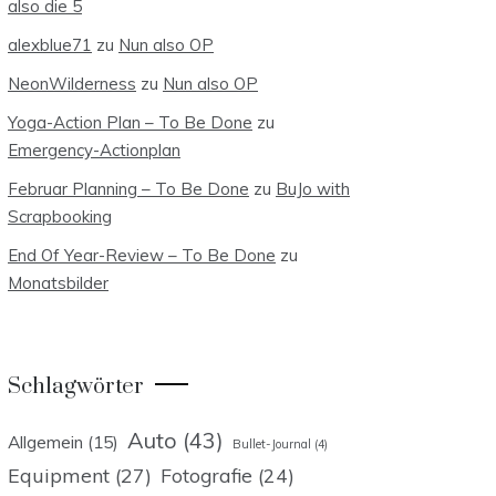
also die 5
alexblue71
zu
Nun also OP
NeonWilderness
zu
Nun also OP
Yoga-Action Plan – To Be Done
zu
Emergency-Actionplan
Februar Planning – To Be Done
zu
BuJo with
Scrapbooking
End Of Year-Review – To Be Done
zu
Monatsbilder
Schlagwörter
Auto
(43)
Allgemein
(15)
Bullet-Journal
(4)
Equipment
(27)
Fotografie
(24)