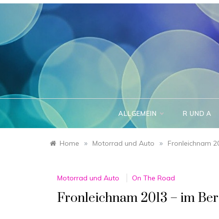
Skip
to
content
ALLGEMEIN
R UND A
»
»
Home
Motorrad und Auto
Fronleichnam 2
Motorrad und Auto
On The Road
Fronleichnam 2013 – im Be