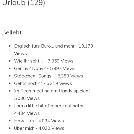
Urlaub
(129)
Beliebt
Englisch fürs Büro… und mehr
- 10.173
Views
Wie Ihr seht….
- 7.059 Views
Genitiv? Dativ?
- 5.997 Views
Stöckchen „Songs“
- 5.380 Views
Gehts noch??
- 5.319 Views
Im Teammeeting am Handy spielen?
-
5.030 Views
I am a little bit of a procrastinator
-
4.434 Views
How To’s
- 4.034 Views
Über mich
- 4.020 Views