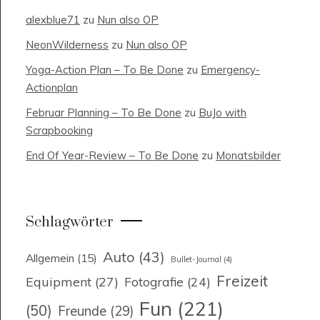
alexblue71
zu
Nun also OP
NeonWilderness
zu
Nun also OP
Yoga-Action Plan – To Be Done
zu
Emergency-
Actionplan
Februar Planning – To Be Done
zu
BuJo with
Scrapbooking
End Of Year-Review – To Be Done
zu
Monatsbilder
Schlagwörter
Auto
(43)
Allgemein
(15)
Bullet-Journal
(4)
Freizeit
Equipment
(27)
Fotografie
(24)
Fun
(221)
(50)
Freunde
(29)