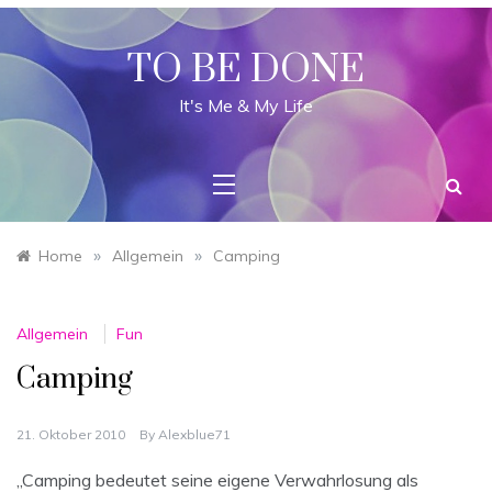
Skip
to
content
TO BE DONE
It's Me & My Life
»
»
Home
Allgemein
Camping
Allgemein
Fun
Camping
21. Oktober 2010
By
Alexblue71
„Camping bedeutet seine eigene Verwahrlosung als