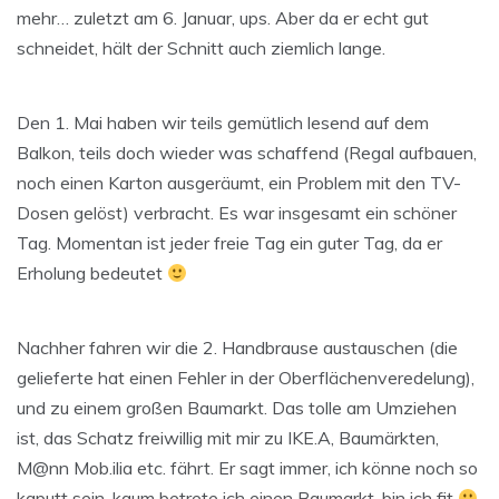
mehr… zuletzt am 6. Januar, ups. Aber da er echt gut
schneidet, hält der Schnitt auch ziemlich lange.
Den 1. Mai haben wir teils gemütlich lesend auf dem
Balkon, teils doch wieder was schaffend (Regal aufbauen,
noch einen Karton ausgeräumt, ein Problem mit den TV-
Dosen gelöst) verbracht. Es war insgesamt ein schöner
Tag. Momentan ist jeder freie Tag ein guter Tag, da er
Erholung bedeutet
Nachher fahren wir die 2. Handbrause austauschen (die
gelieferte hat einen Fehler in der Oberflächenveredelung),
und zu einem großen Baumarkt. Das tolle am Umziehen
ist, das Schatz freiwillig mit mir zu IKE.A, Baumärkten,
M@nn Mob.ilia etc. fährt. Er sagt immer, ich könne noch so
kaputt sein, kaum betrete ich einen Baumarkt, bin ich fit