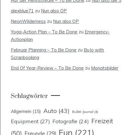
Auf der Rennstrecke – To Be Done
zu
Nun also die 5
alexblue71
zu
Nun also OP
NeonWilderness
zu
Nun also OP
Yoga-Action Plan – To Be Done
zu
Emergency-
Actionplan
Februar Planning – To Be Done
zu
BuJo with
Scrapbooking
End Of Year-Review – To Be Done
zu
Monatsbilder
Schlagwörter
Auto
(43)
Allgemein
(15)
Bullet-Journal
(4)
Freizeit
Equipment
(27)
Fotografie
(24)
Fun
(221)
(50)
Freunde
(29)