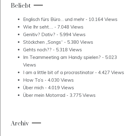
Beliebt
Englisch fürs Büro… und mehr
- 10.164 Views
Wie Ihr seht….
- 7.048 Views
Genitiv? Dativ?
- 5.994 Views
Stöckchen „Songs“
- 5.380 Views
Gehts noch??
- 5.318 Views
Im Teammeeting am Handy spielen?
- 5.023
Views
I am a little bit of a procrastinator
- 4.427 Views
How To’s
- 4.030 Views
Über mich
- 4.019 Views
Über mein Motorrad
- 3.775 Views
Archiv