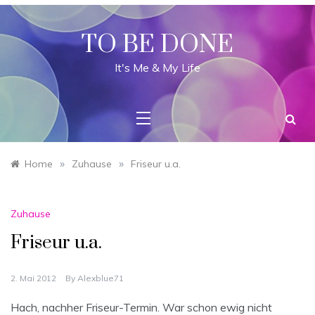
Skip
to
content
TO BE DONE
It's Me & My Life
»
»
Home
Zuhause
Friseur u.a.
Zuhause
Friseur u.a.
2. Mai 2012
By
Alexblue71
Hach, nachher Friseur-Termin. War schon ewig nicht