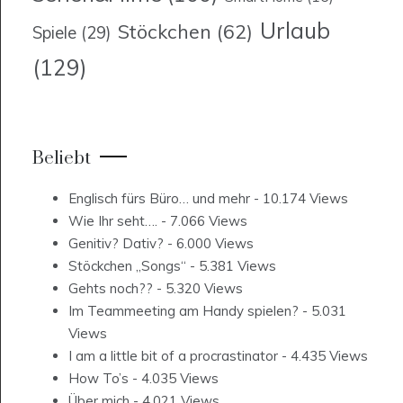
Urlaub
Stöckchen
(62)
Spiele
(29)
(129)
Beliebt
Englisch fürs Büro… und mehr
- 10.174 Views
Wie Ihr seht….
- 7.066 Views
Genitiv? Dativ?
- 6.000 Views
Stöckchen „Songs“
- 5.381 Views
Gehts noch??
- 5.320 Views
Im Teammeeting am Handy spielen?
- 5.031
Views
I am a little bit of a procrastinator
- 4.435 Views
How To’s
- 4.035 Views
Über mich
- 4.021 Views