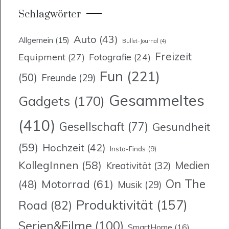
Schlagwörter
Auto
(43)
Allgemein
(15)
Bullet-Journal
(4)
Freizeit
Equipment
(27)
Fotografie
(24)
Fun
(221)
(50)
Freunde
(29)
Gesammeltes
Gadgets
(170)
(410)
Gesellschaft
(77)
Gesundheit
(59)
Hochzeit
(42)
Insta-Finds
(9)
KollegInnen
(58)
Medien
Kreativität
(32)
On The
Motorrad
(61)
(48)
Musik
(29)
Produktivität
(157)
Road
(82)
Serien&Filme
(100)
SmartHome
(16)