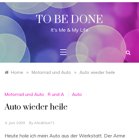
Skip
to
content
TO BE DONE
It's Me & My Life
»
»
Home
Motorrad und Auto
Auto wieder heile
Motorrad und Auto
,
R und A
Auto
Auto wieder heile
4. Juni 2009
By
Alexblue71
Heute hole ich mein Auto aus der Werkstatt. Der Arme