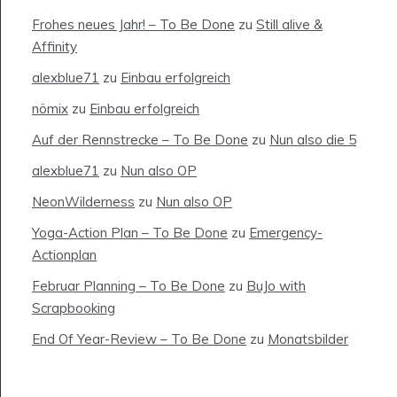
Frohes neues Jahr! – To Be Done
zu
Still alive &
Affinity
alexblue71
zu
Einbau erfolgreich
nömix
zu
Einbau erfolgreich
Auf der Rennstrecke – To Be Done
zu
Nun also die 5
alexblue71
zu
Nun also OP
NeonWilderness
zu
Nun also OP
Yoga-Action Plan – To Be Done
zu
Emergency-
Actionplan
Februar Planning – To Be Done
zu
BuJo with
Scrapbooking
End Of Year-Review – To Be Done
zu
Monatsbilder