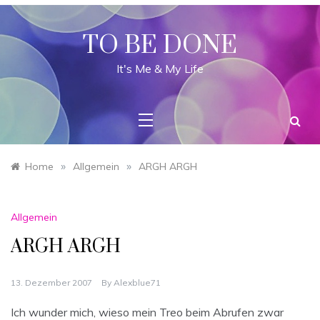
Skip
to
content
TO BE DONE
It's Me & My Life
»
»
Home
Allgemein
ARGH ARGH
Allgemein
ARGH ARGH
13. Dezember 2007
By
Alexblue71
Ich wunder mich, wieso mein Treo beim Abrufen zwar