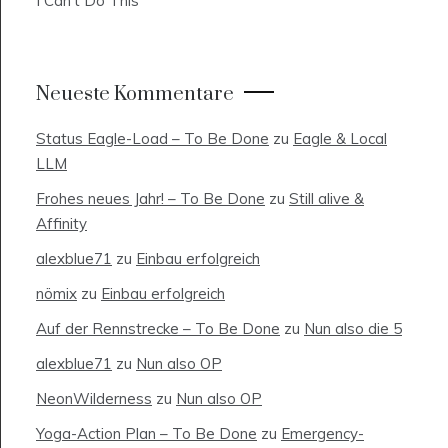
I Can’t Do This
Neueste Kommentare
Status Eagle-Load – To Be Done
zu
Eagle & Local
LLM
Frohes neues Jahr! – To Be Done
zu
Still alive &
Affinity
alexblue71
zu
Einbau erfolgreich
nömix
zu
Einbau erfolgreich
Auf der Rennstrecke – To Be Done
zu
Nun also die 5
alexblue71
zu
Nun also OP
NeonWilderness
zu
Nun also OP
Yoga-Action Plan – To Be Done
zu
Emergency-