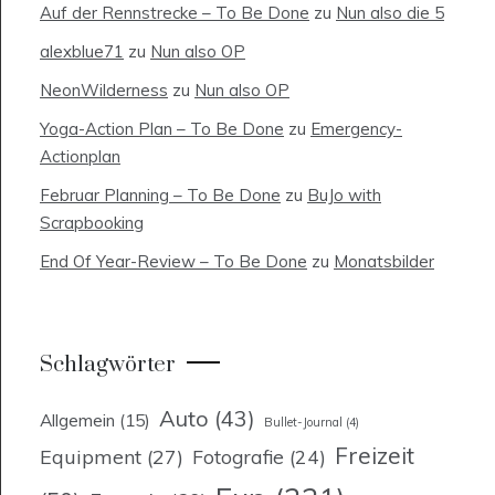
Auf der Rennstrecke – To Be Done
zu
Nun also die 5
alexblue71
zu
Nun also OP
NeonWilderness
zu
Nun also OP
Yoga-Action Plan – To Be Done
zu
Emergency-
Actionplan
Februar Planning – To Be Done
zu
BuJo with
Scrapbooking
End Of Year-Review – To Be Done
zu
Monatsbilder
Schlagwörter
Auto
(43)
Allgemein
(15)
Bullet-Journal
(4)
Freizeit
Equipment
(27)
Fotografie
(24)