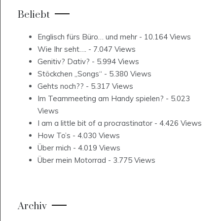
Beliebt
Englisch fürs Büro… und mehr
- 10.164 Views
Wie Ihr seht….
- 7.047 Views
Genitiv? Dativ?
- 5.994 Views
Stöckchen „Songs“
- 5.380 Views
Gehts noch??
- 5.317 Views
Im Teammeeting am Handy spielen?
- 5.023
Views
I am a little bit of a procrastinator
- 4.426 Views
How To’s
- 4.030 Views
Über mich
- 4.019 Views
Über mein Motorrad
- 3.775 Views
Archiv