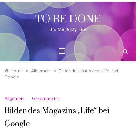
Skip
to
content
TO BE DONE
It's Me & My Life
»
»
Home
Allgemein
Bilder des Magazins „Life“ bei
Google
Allgemein
Gesammeltes
Bilder des Magazins „Life“ bei
Google