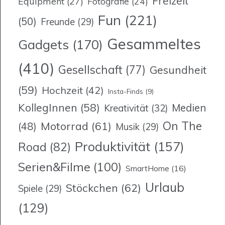
Freizeit
Equipment
(27)
Fotografie
(24)
Fun
(221)
(50)
Freunde
(29)
Gesammeltes
Gadgets
(170)
(410)
Gesellschaft
(77)
Gesundheit
(59)
Hochzeit
(42)
Insta-Finds
(9)
KollegInnen
(58)
Medien
Kreativität
(32)
On The
Motorrad
(61)
(48)
Musik
(29)
Produktivität
(157)
Road
(82)
Serien&Filme
(100)
SmartHome
(16)
Urlaub
Stöckchen
(62)
Spiele
(29)
(129)