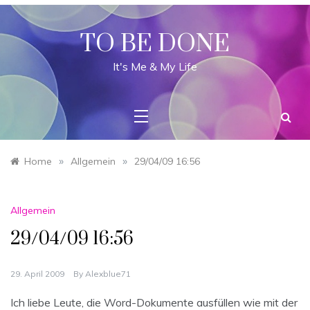
Skip
to
content
TO BE DONE
It's Me & My Life
»
»
Home
Allgemein
29/04/09 16:56
Allgemein
29/04/09 16:56
29. April 2009
By
Alexblue71
Ich liebe Leute, die Word-Dokumente ausfüllen wie mit der