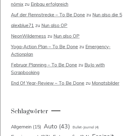
nömix
zu
Einbau erfolgreich
Auf der Rennstrecke – To Be Done
zu
Nun also die 5
alexblue71
zu
Nun also OP
NeonWilderness
zu
Nun also OP
Yoga-Action Plan – To Be Done
zu
Emergency-
Actionplan
Februar Planning – To Be Done
zu
BuJo with
Scrapbooking
End Of Year-Review – To Be Done
zu
Monatsbilder
Schlagwörter
Auto
(43)
Allgemein
(15)
Bullet-Journal
(4)