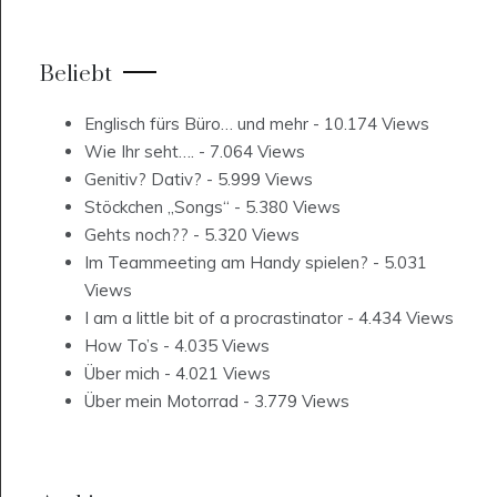
Beliebt
Englisch fürs Büro… und mehr
- 10.174 Views
Wie Ihr seht….
- 7.064 Views
Genitiv? Dativ?
- 5.999 Views
Stöckchen „Songs“
- 5.380 Views
Gehts noch??
- 5.320 Views
Im Teammeeting am Handy spielen?
- 5.031
Views
I am a little bit of a procrastinator
- 4.434 Views
How To’s
- 4.035 Views
Über mich
- 4.021 Views
Über mein Motorrad
- 3.779 Views