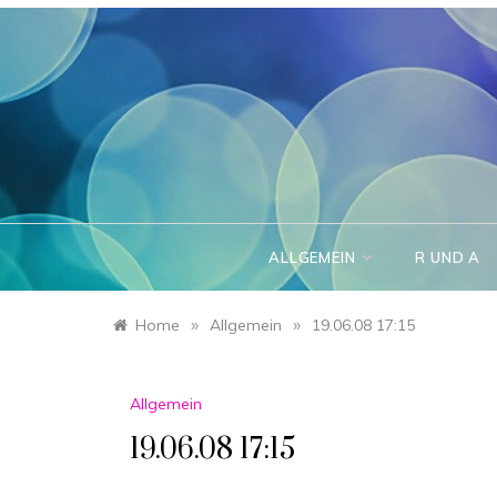
Skip
to
content
ALLGEMEIN
R UND A
»
»
Home
Allgemein
19.06.08 17:15
Allgemein
19.06.08 17:15