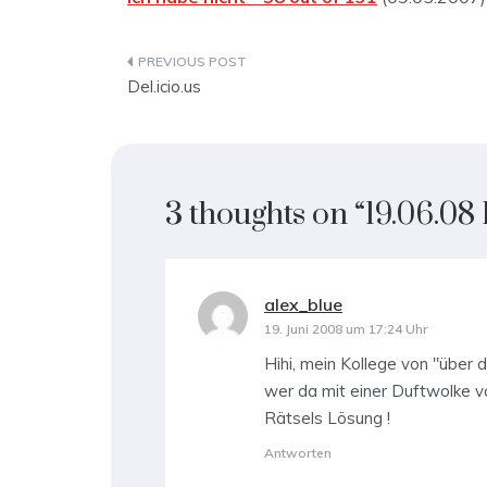
Beitragsnavigation
Del.icio.us
3 thoughts on “
19.06.08 
alex_blue
sagt:
19. Juni 2008 um 17:24 Uhr
Hihi, mein Kollege von "über 
wer da mit einer Duftwolke vo
Rätsels Lösung !
Antworten