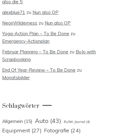
also die 5
alexblue71
zu
Nun also OP
NeonWilderness
zu
Nun also OP
Yoga-Action Plan – To Be Done
zu
Emergency-Actionplan
Februar Planning – To Be Done
zu
BuJo with
Scrapbooking
End Of Year-Review – To Be Done
zu
Monatsbilder
Schlagwörter
Auto
(43)
Allgemein
(15)
Bullet-Journal
(4)
Equipment
(27)
Fotografie
(24)