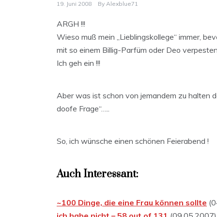
19. Juni 2008
By
Alexblue71
ARGH !!!
Wieso muß mein „Lieblingskollege“ immer, bevo
mit so einem Billig-Parfüm oder Deo verpesten !
Ich geh ein !!!
Aber was ist schon von jemandem zu halten de
doofe Frage“…..
So, ich wünsche einen schönen Feierabend !
Auch Interessant:
~100 Dinge, die eine Frau können sollte
(0
ich habe nicht – 58 out of 131
(09.05.2007)