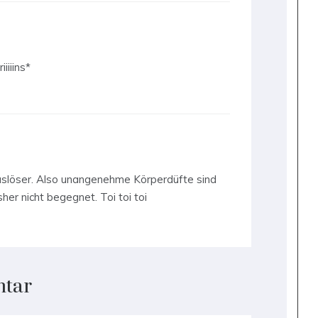
iiiins*
Auslöser. Also unangenehme Körperdüfte sind
sher nicht begegnet. Toi toi toi
ntar