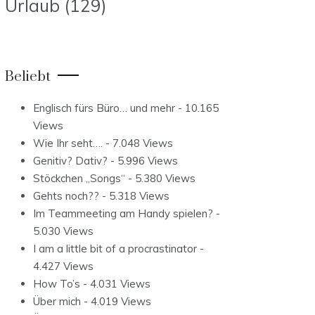
Urlaub
(129)
Beliebt
Englisch fürs Büro… und mehr
- 10.165
Views
Wie Ihr seht….
- 7.048 Views
Genitiv? Dativ?
- 5.996 Views
Stöckchen „Songs“
- 5.380 Views
Gehts noch??
- 5.318 Views
Im Teammeeting am Handy spielen?
-
5.030 Views
I am a little bit of a procrastinator
-
4.427 Views
How To’s
- 4.031 Views
Über mich
- 4.019 Views