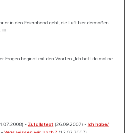
r er in den Feierabend geht, die Luft hier dermaßen
!!!!
r Fragen beginnt mit den Worten „Ich hätt da mal ne
4.07.2008) -
Zufallstext
(26.09.2007) -
Ich habe/
 -
Was wissen wir noch ?
(12.02.2007)