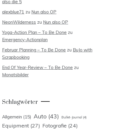
also die 5
alexblue71
zu
Nun also OP
NeonWilderness
zu
Nun also OP
Yoga-Action Plan – To Be Done
zu
Emergency-Actionplan
Februar Planning – To Be Done
zu
BuJo with
Scrapbooking
End Of Year-Review – To Be Done
zu
Monatsbilder
Schlagwörter
Auto
(43)
Allgemein
(15)
Bullet-Journal
(4)
Equipment
(27)
Fotografie
(24)