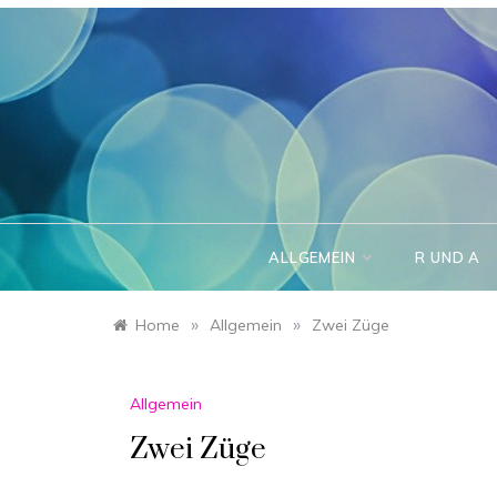
Skip
to
content
ALLGEMEIN
R UND A
»
»
Home
Allgemein
Zwei Züge
Allgemein
Zwei Züge