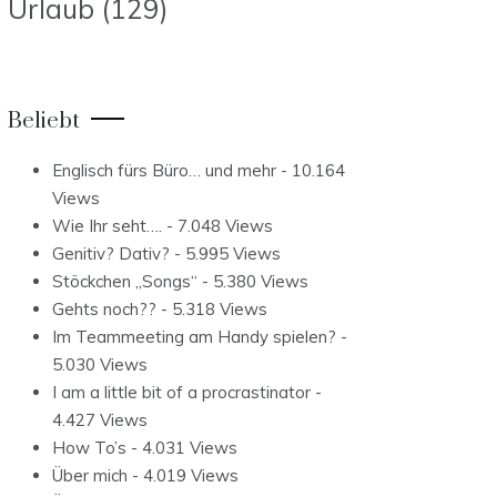
Urlaub
(129)
Beliebt
Englisch fürs Büro… und mehr
- 10.164
Views
Wie Ihr seht….
- 7.048 Views
Genitiv? Dativ?
- 5.995 Views
Stöckchen „Songs“
- 5.380 Views
Gehts noch??
- 5.318 Views
Im Teammeeting am Handy spielen?
-
5.030 Views
I am a little bit of a procrastinator
-
4.427 Views
How To’s
- 4.031 Views
Über mich
- 4.019 Views