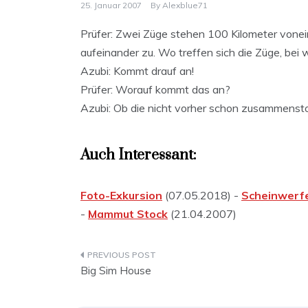
25. Januar 2007
By
Alexblue71
Prüfer: Zwei Züge stehen 100 Kilometer vone
aufeinander zu. Wo treffen sich die Züge, bei
Azubi: Kommt drauf an!
Prüfer: Worauf kommt das an?
Azubi: Ob die nicht vorher schon zusammenst
Auch Interessant:
Foto-Exkursion
(07.05.2018) -
Scheinwerfe
-
Mammut Stock
(21.04.2007)
Beitragsnavigation
Big Sim House