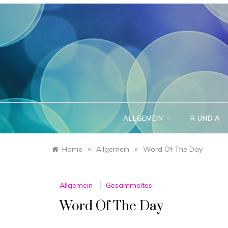
Skip
to
content
ALLGEMEIN
R UND A
»
»
Home
Allgemein
Word Of The Day
Allgemein
Gesammeltes
Word Of The Day