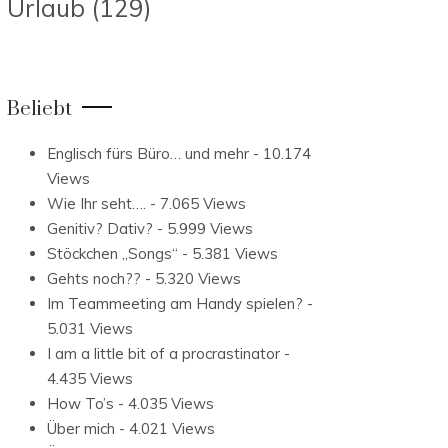
Urlaub
(129)
Beliebt
Englisch fürs Büro… und mehr
- 10.174
Views
Wie Ihr seht….
- 7.065 Views
Genitiv? Dativ?
- 5.999 Views
Stöckchen „Songs“
- 5.381 Views
Gehts noch??
- 5.320 Views
Im Teammeeting am Handy spielen?
-
5.031 Views
I am a little bit of a procrastinator
-
4.435 Views
How To’s
- 4.035 Views
Über mich
- 4.021 Views