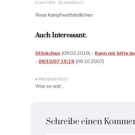
8. Juni 2009
By
Alexblue71
Rosa Kampfwattebällchen
Auch Interessant:
Stöckchen
(09.03.2010) -
Kann mir bitte j
-
09/10/07 15:19
(09.10.2007)
Beitragsnavigation
Was so war…
Schreibe einen Komme