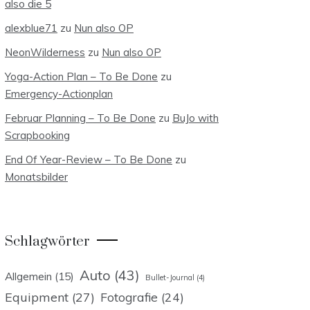
also die 5
alexblue71
zu
Nun also OP
NeonWilderness
zu
Nun also OP
Yoga-Action Plan – To Be Done
zu
Emergency-Actionplan
Februar Planning – To Be Done
zu
BuJo with
Scrapbooking
End Of Year-Review – To Be Done
zu
Monatsbilder
Schlagwörter
Auto
(43)
Allgemein
(15)
Bullet-Journal
(4)
Equipment
(27)
Fotografie
(24)